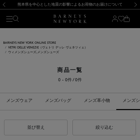
熊本県を中心とした地震の影響によるお荷物のお届けについて
【開催中】SUMMER SALEのご案内・ご注意事項
新規登録のお客様も対象！＜MY BARNEYS＞会員のお客様は11,000円（税込）以上のお買上げで常時送料無料！お買い物の際は会員登録を！
【夏季休業に伴う返品・交換承り一時停止のお知らせ】（2026.8.5）
新規登録のお客様も対象！＜MY BARNEYS＞会員のお客様は11,000円（税込）以上のお買上げで常時送料無料！お買い物の際は会員登録を！
【夏季休業に伴う返品・交換承り一時停止のお知らせ】（2026.8.5）
前の画像
次の
BARNEYS NEW YORK ONLINE STORE
VETRI DELLE VENEZIE（ヴェトリ デッレ ヴェネツィェ）
ウィメンズシューズ,メンズシューズ
商品一覧
0 - 0件 / 0件
メンズウェア
メンズバッグ
メンズ革小物
メンズシ
並び替え
絞り込む