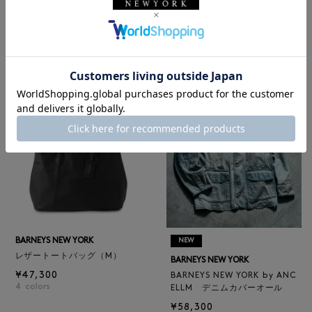
NEW
NEW
BARNEYS NEW YORK
BARNEYS NEW YORK
BARNEYS NEW YORK by ANC
ロゴ入りPVC保冷トートバッ
ELLM ホースレザーブルゾン
グ／ドット柄
¥165,000
¥6,600
BARNEYS NEW YORK
NEW
レザートートバッグ（M）
BARNEYS NEW YORK
¥47,300
BARNEYS NEW YORK by ANC
4
colors
ELLM デニムカバーオール
¥58,300