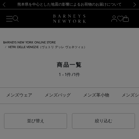
熊本県を中心とした地震の影響によるお荷物のお届けについて
【開催中】SUMMER SALEのご案内・ご注意事項
新規登録のお客様も対象！＜MY BARNEYS＞会員のお客様は11,000円（税込）以上のお買上げで常時送料無料！お買い物の際は会員登録を！
【夏季休業に伴う返品・交換承り一時停止のお知らせ】（2026.8.5）
新規登録のお客様も対象！＜MY BARNEYS＞会員のお客様は11,000円（税込）以上のお買上げで常時送料無料！お買い物の際は会員登録を！
【夏季休業に伴う返品・交換承り一時停止のお知らせ】（2026.8.5）
前の画像
次の
BARNEYS NEW YORK ONLINE STORE
VETRI DELLE VENEZIE（ヴェトリ デッレ ヴェネツィェ）
商品一覧
1 - 1件 / 1件
メンズウェア
メンズバッグ
メンズ革小物
メンズシ
並び替え
絞り込む