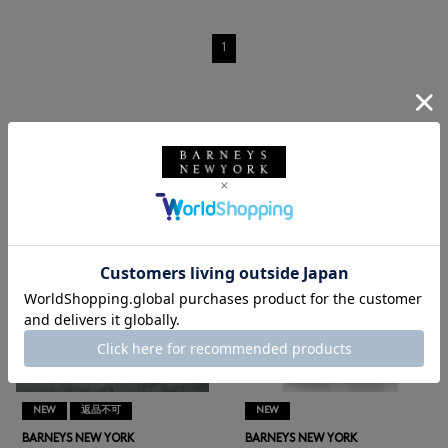
1
RECOMMEND
NEW
返品不可
NEW
BARNEYS NEW YORK
BARNEYS NEW YORK