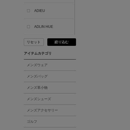
ADIEU
ADLIN HUE
リセット
絞り込む
ADVISORY BOARD
CRYSTALS
アイテムカテゴリ
AESOP
メンズウェア
メンズバッグ
AETA
メンズ革小物
AKIKO OGAWA.
メンズシューズ
メンズアクセサリー
ALBERT THURSTON
ゴルフ
ALESSANDRO