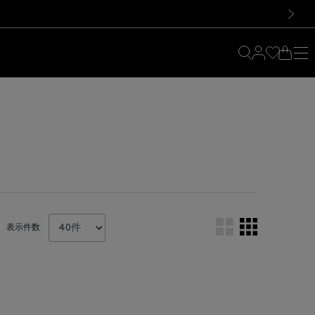
料！お買い物の際は会員登録を！
料！お買い物の際は会員登録を！
）
次の画像
表示件数
。