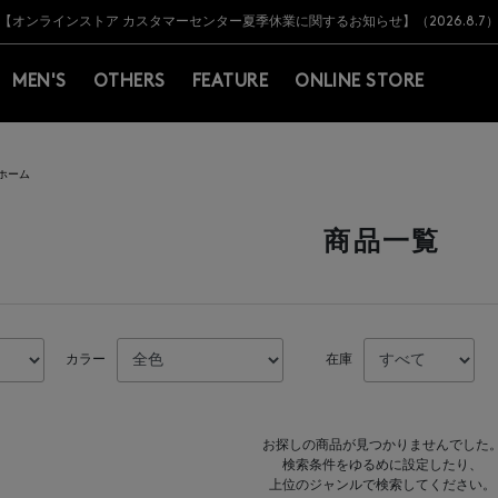
Y BARNEYS＞会員のお客様は11,000円（税込）以上のお買上げで常時送料無
Y BARNEYS＞会員のお客様は11,000円（税込）以上のお買上げで常時送料無
【オンラインストア カスタマーセンター夏季休業に関するお知らせ】（2026.8.7
【夏季休業に伴う返品・交換承り一時停止のお知らせ】（2026.8.5）
熊本県を中心とした地震の影響によるお荷物のお届けについて
【夏季休業に伴う出荷一時停止のお知らせ】(2026.8.7)
【夏季休業に伴う出荷一時停止のお知らせ】(2026.8.7)
【開催中】SUMMER SALEのご案内・ご注意事項
MEN'S
OTHERS
FEATURE
ONLINE STORE
ホーム
商品一覧
カラー
在庫
お探しの商品が見つかりませんでした
検索条件をゆるめに設定したり、
上位のジャンルで検索してください。