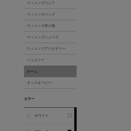
ウィメンズウェア
GHERARDI
ウィメンズバッグ
ALL THE WAYS TO SAY
ウィメンズ革小物
ALPO
ウィメンズシューズ
ウィメンズアクセサリー
ALTEA
ジュエリー
AMIRI
ホーム
キッズ＆ベビー
AMOMENTO
カラー
ANCELLM
ANCIENT GREEK
ホワイト
SANDAL