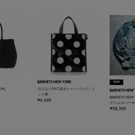
BARNEYS NEW YORK
NEW
（M）
ロゴ入りPVC保冷トートバッグ／ド
BARNEYS NEW
ット柄
BARNEYS NEW
¥6,600
デニムカバーオ
¥58,300