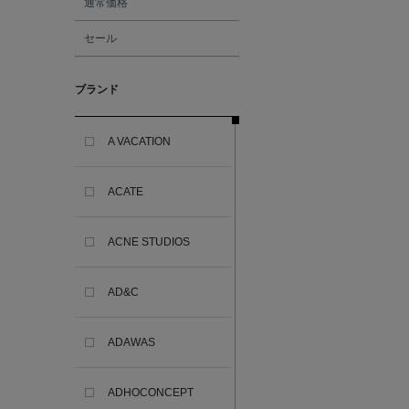
通常価格
セール
ブランド
A VACATION
ACATE
ACNE STUDIOS
AD&C
ADAWAS
ADHOCONCEPT