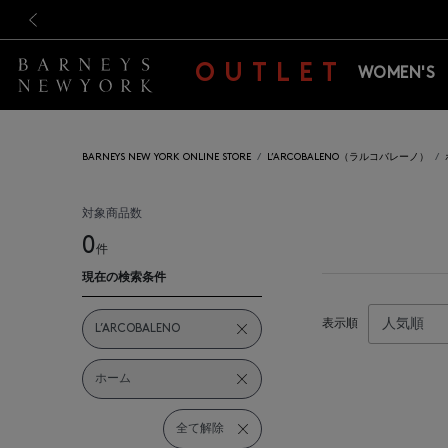
新規登録のお客様も対象！＜M
新規登録のお客様も対象！＜M
前の画像
OUTLET
WOMEN'S
BARNEYS NEW YORK ONLINE STORE
L’ARCOBALENO（ラルコバレーノ）
対象商品数
0
件
現在の検索条件
表示順
L’ARCOBALENO
ホーム
全て解除