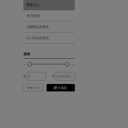
ATELIER AMBOISE
指定なし
オレンジ
本日発売
ATELIER EDITION
1週間以内発売
シルバー
ATHENA NEW YORK
1か月以内発売
ゴールド
ATHLETICS FTWR
価格
その他
ATTO VANNUCCI
FIRENZE
¥
¥
AURALEE
リセット
絞り込む
AUTRY
BAGUTTA