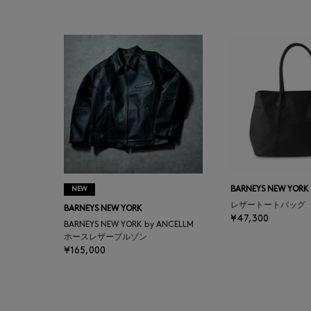
BAKUNE
BALENCIAGA
BARBA
BARNEYS NEW YORK
BARNEYS NEWYORK
BEAUTY
NEW
BARNEYS NEW YORK
レザートートバッグ
BARNEYS NEW YORK
BASERANGE
¥47,300
BARNEYS NEW YORK by ANCELLM
ホースレザーブルゾン
¥165,000
BE.ABLE
BEAUTY:BEAST