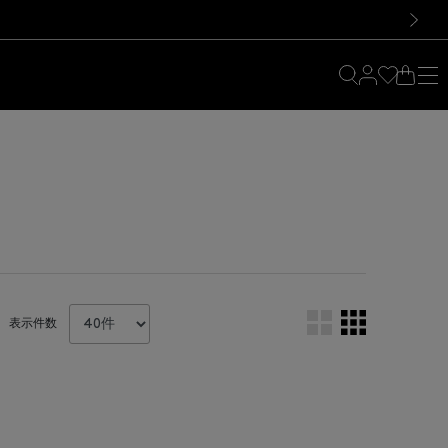
料！お買い物の際は会員登録を！
料！お買い物の際は会員登録を！
）
次の画像
表示件数
。