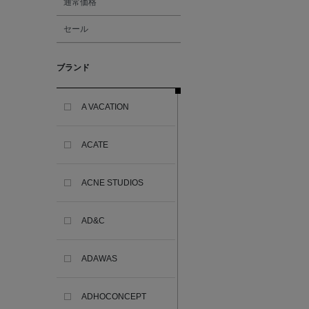
通常価格
セール
ブランド
A VACATION
ACATE
ACNE STUDIOS
AD&C
ADAWAS
ADHOCONCEPT