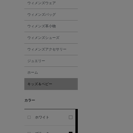
ウィメンズウェア
GHERARDI
ウィメンズバッグ
ALL THE WAYS TO SAY
ウィメンズ革小物
ALPO
ウィメンズシューズ
ウィメンズアクセサリー
ALTEA
ジュエリー
AMIRI
ホーム
キッズ＆ベビー
AMOMENTO
カラー
ANCELLM
ANCIENT GREEK
ホワイト
SANDAL