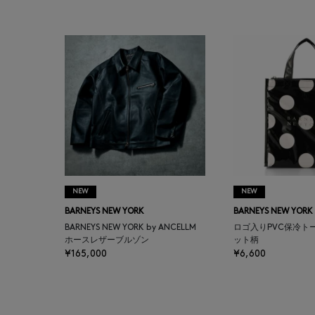
BAKUNE
BALENCIAGA
BARBA
BARNEYS NEW YORK
BARNEYS NEWYORK
BEAUTY
NEW
NEW
BARNEYS NEW YORK
BARNEYS NEW YORK
BASERANGE
BARNEYS NEW YORK by ANCELLM
ロゴ入りPVC保冷ト
ホースレザーブルゾン
ット柄
¥165,000
¥6,600
BE.ABLE
BEAUTY:BEAST