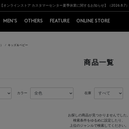
Y BARNEYS＞会員のお客様は11,000円（税込）以上のお買上げで常時送料無
Y BARNEYS＞会員のお客様は11,000円（税込）以上のお買上げで常時送料無
【オンラインストア カスタマーセンター夏季休業に関するお知らせ】（2026.8.7
【夏季休業に伴う返品・交換承り一時停止のお知らせ】（2026.8.5）
熊本県を中心とした地震の影響によるお荷物のお届けについて
【夏季休業に伴う出荷一時停止のお知らせ】(2026.8.7)
【夏季休業に伴う出荷一時停止のお知らせ】(2026.8.7)
【開催中】SUMMER SALEのご案内・ご注意事項
MEN'S
OTHERS
FEATURE
ONLINE STORE
ナ）
キッズ＆ベビー
商品一覧
カラー
在庫
お探しの商品が見つかりませんでした
検索条件をゆるめに設定したり、
上位のジャンルで検索してください。