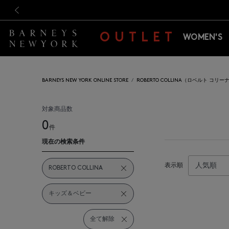
新規登録のお客様も対象！＜M
新規登録のお客様も対象！＜M
前の画像
OUTLET
WOMEN'S
BARNEYS NEW YORK ONLINE STORE
ROBERTO COLLINA（ロベルト コリー
対象商品数
0
件
現在の検索条件
表示順
ROBERTO COLLINA
キッズ＆ベビー
全て解除