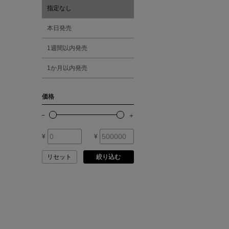
ATELIER AMBOISE
指定なし
オレンジ
本日発売
ATELIER EDITION
1週間以内発売
シルバー
ATHENA NEW YORK
1か月以内発売
ゴールド
ATHLETICS FTWR
価格
その他
ATTO VANNUCCI
FIRENZE
¥
¥
AURALEE
リセット
絞り込む
AUTRY
BAGUTTA