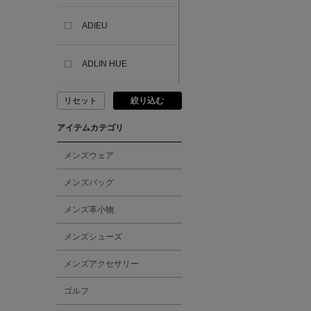
ADIEU
ADLIN HUE
リセット
絞り込む
ADVISORY BOARD
CRYSTALS
アイテムカテゴリ
AESOP
メンズウェア
メンズバッグ
AETA
メンズ革小物
AKIKO OGAWA.
メンズシューズ
メンズアクセサリー
ALBERT THURSTON
ゴルフ
ALESSANDRO