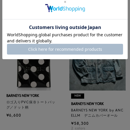
レザートートバッグ（M）
BARNEYS NEW YORK
¥47,300
BARNEYS NEW YORK by ANC
4
colors
ELLM ホースレザーブルゾン
¥165,000
BARNEYS NEW YORK
NEW
ロゴ入りPVC保冷トートバッ
BARNEYS NEW YORK
グ／ドット柄
BARNEYS NEW YORK by ANC
¥6,600
ELLM デニムカバーオール
¥58,300
2
colors