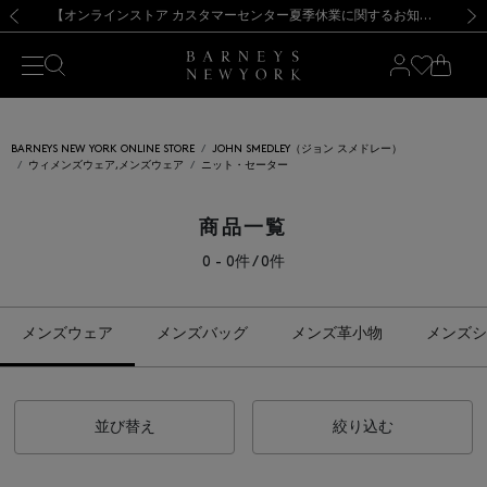
熊本県を中心とした地震の影響によるお荷物のお届けについて
【夏季休業に伴う出荷一時停止のお知らせ】(2026.8.7)
【夏季休業に伴う出荷一時停止のお知らせ】(2026.8.7)
【開催中】SUMMER SALEのご案内・ご注意事項
【オンラインストア カスタマーセンター夏季休業に関するお知らせ】（2026.8.7）
新規登録のお客様も対象！＜MY BARNEYS＞会員のお客様は11,000円（税込）以上のお買上げで常時送料無料！お買い物の際は会員登録を！
【夏季休業に伴う返品・交換承り一時停止のお知らせ】（2026.8.5）
新規登録のお客様も対象！＜MY BARNEYS＞会員のお客様は11,000円（税込）以上のお買上げで常時送料無料！お買い物の際は会員登録を！
前の画像
次の
BARNEYS NEW YORK ONLINE STORE
JOHN SMEDLEY（ジョン スメドレー）
ウィメンズウェア,メンズウェア
ニット・セーター
商品一覧
0 - 0件 / 0件
メンズウェア
メンズバッグ
メンズ革小物
メンズシ
並び替え
絞り込む