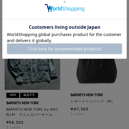
BARNEYS NEW YORK
BARNEYS NEW YORK
BARNEYS NEW YORK by ANC
ロゴ入りPVC保冷トートバッ
ELLM ホースレザーブルゾン
グ／ドット柄
¥165,000
¥6,600
BARNEYS NEW YORK
NEW
返品不可
レザートートバッグ（M）
BARNEYS NEW YORK
¥47,300
BARNEYS NEW YORK by ANC
4
colors
ELLM デニムカバーオール
¥58,300
2
colors