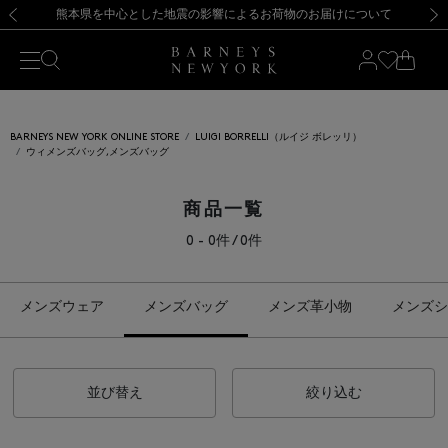
熊本県を中心とした地震の影響によるお荷物のお届けについて
【開催中】SUMMER SALEのご案内・ご注意事項
新規登録のお客様も対象！＜MY BARNEYS＞会員のお客様は11,000円（税込）以上のお買上げで常時送料無料！お買い物の際は会員登録を！
【夏季休業に伴う返品・交換承り一時停止のお知らせ】（2026.8.5）
新規登録のお客様も対象！＜MY BARNEYS＞会員のお客様は11,000円（税込）以上のお買上げで常時送料無料！お買い物の際は会員登録を！
【夏季休業に伴う返品・交換承り一時停止のお知らせ】（2026.8.5）
前の画像
次の
BARNEYS NEW YORK ONLINE STORE
LUIGI BORRELLI（ルイジ ボレッリ）
ウィメンズバッグ,メンズバッグ
商品一覧
0 - 0件 / 0件
メンズウェア
メンズバッグ
メンズ革小物
メンズシ
並び替え
絞り込む