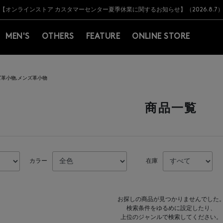
Y BARNEYS＞会員のお客様は11,000円（税込）以上のお買上げで常時送料無
Y BARNEYS＞会員のお客様は11,000円（税込）以上のお買上げで常時送料無
【オンラインストア カスタマーセンター夏季休業に関するお知らせ】（2026.8.7
【夏季休業に伴う返品・交換承り一時停止のお知らせ】（2026.8.5）
熊本県を中心とした地震の影響によるお荷物のお届けについて
【夏季休業に伴う出荷一時停止のお知らせ】(2026.8.7)
【夏季休業に伴う出荷一時停止のお知らせ】(2026.8.7)
【開催中】SUMMER SALEのご案内・ご注意事項
MEN'S
OTHERS
FEATURE
ONLINE STORE
革小物,メンズ革小物
商品一覧
カラー
在庫
お探しの商品が見つかりませんでした
検索条件をゆるめに設定したり、
上位のジャンルで検索してください。