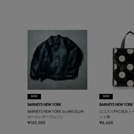
AUTRY
BAGUTTA
BAKUNE
BALENCIAGA
BARBA
BARNEYS NEW YORK
NEW
NEW
BARNEYS NEWYORK
BARNEYS NEW YORK
BARNEYS NEW YORK
BEAUTY
BARNEYS NEW YORK by ANCELLM
ロゴ入りPVC保冷ト
ホースレザーブルゾン
ット柄
¥165,000
¥6,600
BASERANGE