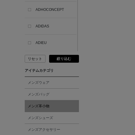
ADHOCONCEPT
ADIDAS
ADIEU
リセット
絞り込む
ADLIN HUE
アイテムカテゴリ
ADVISORY BOARD
CRYSTALS
メンズウェア
メンズバッグ
AESOP
メンズ革小物
AETA
メンズシューズ
メンズアクセサリー
AKIKO OGAWA.