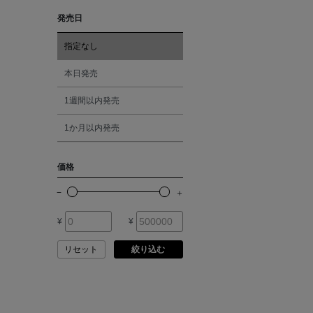
ARMA
発売日
レッド
ASAUCE MELER
指定なし
オレンジ
本日発売
ATELIER AMBOISE
1週間以内発売
シルバー
ATELIER EDITION
1か月以内発売
ゴールド
ATHENA NEW YORK
価格
その他
ATHLETICS FTWR
¥
¥
ATTO VANNUCCI
FIRENZE
リセット
絞り込む
AURALEE