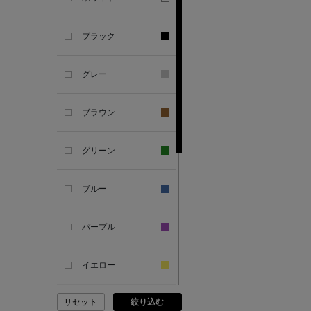
ANCIENT GREEK
ブラック
SANDAL
グレー
ANDERSONS
ブラウン
ANTIPAST
グリーン
ANYA HINDMARCH
ブルー
ARCS LONDON
パープル
ARIANNA
イエロー
ARIZONA LOVE
リセット
絞り込む
ピンク