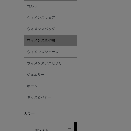
ゴルフ
ALBERT THURSTON
ウィメンズウェア
ALESSANDRO
ウィメンズバッグ
GHERARDI
ウィメンズ革小物
ALL THE WAYS TO SAY
ウィメンズシューズ
ウィメンズアクセサリー
ALPO
ジュエリー
ALTEA
ホーム
キッズ＆ベビー
AMIRI
カラー
AMOMENTO
ANCELLM
ホワイト