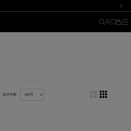
料！お買い物の際は会員登録を！
料！お買い物の際は会員登録を！
）
次の画像
表示件数
。