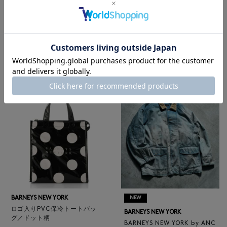
BARNEYS NEW YORK
NEW
レザートートバッグ（M）
BARNEYS NEW YORK
¥47,300
BARNEYS NEW YORK by ANC
4
colors
ELLM ホースレザーブルゾン
¥165,000
BARNEYS NEW YORK
NEW
ロゴ入りPVC保冷トートバッ
BARNEYS NEW YORK
グ／ドット柄
BARNEYS NEW YORK by ANC