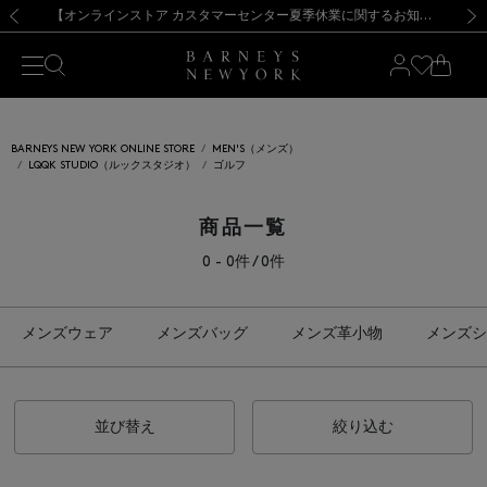
熊本県を中心とした地震の影響によるお荷物のお届けについて
【夏季休業に伴う出荷一時停止のお知らせ】(2026.8.7)
【夏季休業に伴う出荷一時停止のお知らせ】(2026.8.7)
【開催中】SUMMER SALEのご案内・ご注意事項
【オンラインストア カスタマーセンター夏季休業に関するお知らせ】（2026.8.7）
新規登録のお客様も対象！＜MY BARNEYS＞会員のお客様は11,000円（税込）以上のお買上げで常時送料無料！お買い物の際は会員登録を！
【夏季休業に伴う返品・交換承り一時停止のお知らせ】（2026.8.5）
新規登録のお客様も対象！＜MY BARNEYS＞会員のお客様は11,000円（税込）以上のお買上げで常時送料無料！お買い物の際は会員登録を！
前の画像
次の
BARNEYS NEW YORK ONLINE STORE
MEN'S（メンズ）
LQQK STUDIO（ルックスタジオ）
ゴルフ
商品一覧
0 - 0件 / 0件
メンズウェア
メンズバッグ
メンズ革小物
メンズシ
並び替え
絞り込む