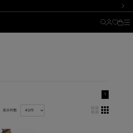
料！お買い物の際は会員登録を！
料！お買い物の際は会員登録を！
）
次の画像
1
表示件数