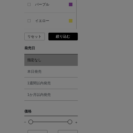
SANDAL
パープル
ANDERSONS
イエロー
リセット
絞り込む
ANTIPAST
ピンク
発売日
ANYA HINDMARCH
レッド
指定なし
ARCS LONDON
オレンジ
本日発売
1週間以内発売
ARIANNA
シルバー
1か月以内発売
ARIZONA LOVE
ゴールド
価格
ARMA
その他