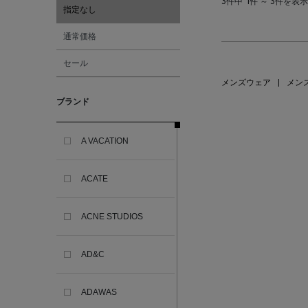
3件中
1件 ～ 3件を表示
指定なし
通常価格
セール
メンズウェア
|
メン
ブランド
A VACATION
ACATE
ACNE STUDIOS
AD&C
ADAWAS