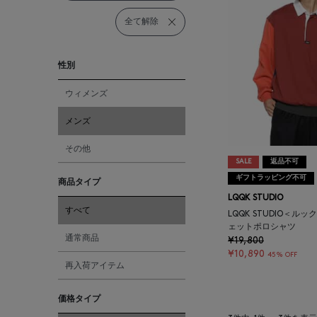
全て解除
性別
ウィメンズ
メンズ
その他
SALE
返品不可
ギフトラッピング不可
商品タイプ
LQQK STUDIO
すべて
LQQK STUDIO＜ル
ェットポロシャツ
通常商品
¥19,800
¥10,890
45% OFF
再入荷アイテム
価格タイプ