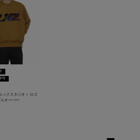
可
不可
O＜ルックスタジオ＞ ロゴ
プルオーバー
F