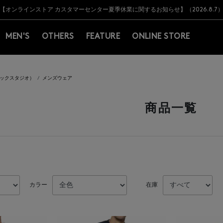
Y BARNEYS＞会員のお客様は11,000円（税込）以上のお買上げで常時送料無
Y BARNEYS＞会員のお客様は11,000円（税込）以上のお買上げで常時送料無
【オンラインストア カスタマーセンター夏季休業に関するお知らせ】（2026.8.7
【夏季休業に伴う返品・交換承り一時停止のお知らせ】（2026.8.5）
熊本県を中心とした地震の影響によるお荷物のお届けについて
【夏季休業に伴う出荷一時停止のお知らせ】(2026.8.7)
【夏季休業に伴う出荷一時停止のお知らせ】(2026.8.7)
【開催中】SUMMER SALEのご案内・ご注意事項
MEN'S
OTHERS
FEATURE
ONLINE STORE
（ルックスタジオ）
メンズウェア
商品一覧
カラー
在庫