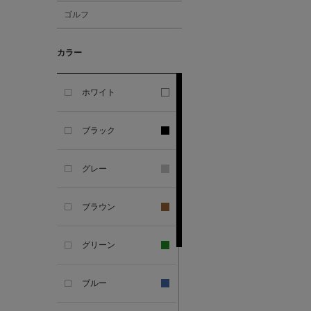
ゴルフ
ALESSANDRO
GHERARDI
カラー
ALL THE WAYS TO SAY
ホワイト
ALPO
ブラック
ALTEA
グレー
AMIRI
ブラウン
AMOMENTO
グリーン
ANCELLM
ブルー
ANCIENT GREEK