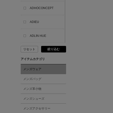
ADHOCONCEPT
ADIEU
ADLIN HUE
リセット
絞り込む
ADVISORY BOARD
CRYSTALS
アイテムカテゴリ
AESOP
メンズウェア
メンズバッグ
AETA
メンズ革小物
AKIKO OGAWA.
メンズシューズ
メンズアクセサリー
ALBERT THURSTON