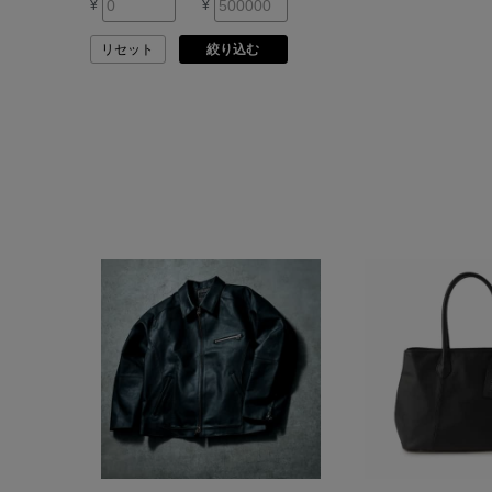
¥
¥
ASAUCE MELER
リセット
絞り込む
ATELIER AMBOISE
ATELIER EDITION
ATHENA NEW YORK
ATHLETICS FTWR
ATTO VANNUCCI
FIRENZE
AURALEE
AUTRY