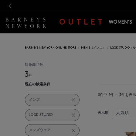
新規登録のお客様も対象！＜M
新規登録のお客様も対象！＜M
前の画像
OUTLET
WOMEN'S
BARNEYS NEW YORK ONLINE STORE
MEN'S（メンズ）
LQQK STUDIO
対象商品数
3
件
現在の検索条件
3件中
1件 ～ 3件を表示
メンズ
表示順
LQQK STUDIO
メンズウェア