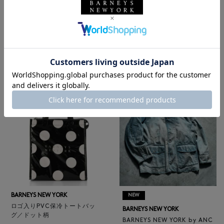
BARNEYS NEW YORK
NEW
レザートートバッグ（M）
BARNEYS NEW YORK
¥47,300
BARNEYS NEW YORK by ANC
4
colors
ELLM ホースレザーブルゾン
¥165,000
BARNEYS NEW YORK
NEW
ロゴ入りPVC保冷トートバッ
BARNEYS NEW YORK
グ／ドット柄
BARNEYS NEW YORK by ANC