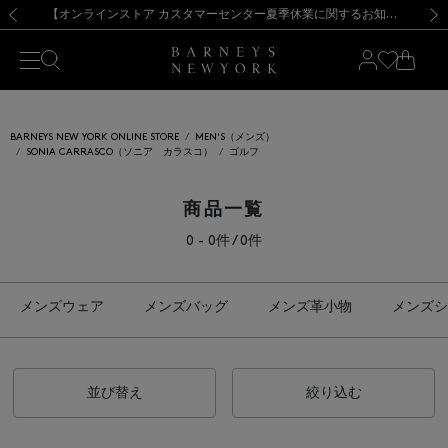
熊本県を中心とした地震の影響によるお荷物のお届けについて
【夏季休業に伴う出荷一時停止のお知らせ】(2026.8.7)
【夏季休業に伴う出荷一時停止のお知らせ】(2026.8.7)
【開催中】SUMMER SALEのご案内・ご注意事項
【オンラインストア カスタマーセンター夏季休業に関するお知らせ】（2026.8.7）
新規登録のお客様も対象！＜MY BARNEYS＞会員のお客様は11,000円（税込）以上のお買上げで常時送料無料！お買い物の際は会員登録を！
【夏季休業に伴う返品・交換承り一時停止のお知らせ】（2026.8.5）
新規登録のお客様も対象！＜MY BARNEYS＞会員のお客様は11,000円（税込）以上のお買上げで常時送料無料！お買い物の際は会員登録を！
前の画像
次の
BARNEYS NEW YORK ONLINE STORE
MEN'S（メンズ）
SONIA CARRASCO（ソニア カラスコ）
ゴルフ
商品一覧
0 - 0件 / 0件
メンズウェア
メンズバッグ
メンズ革小物
メンズシ
並び替え
絞り込む