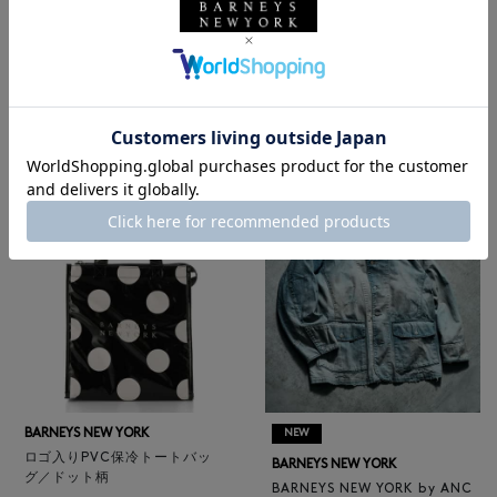
BARNEYS NEW YORK
NEW
レザートートバッグ（M）
BARNEYS NEW YORK
¥47,300
BARNEYS NEW YORK by ANC
4
colors
ELLM ホースレザーブルゾン
¥165,000
BARNEYS NEW YORK
NEW
ロゴ入りPVC保冷トートバッ
BARNEYS NEW YORK
グ／ドット柄
BARNEYS NEW YORK by ANC