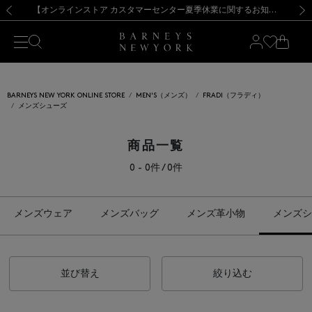
熊本県を中心とした地震の影響によるお荷物のお届けについて
【夏季休業に伴う出荷一時停止のお知らせ】(2026.8.7)
【夏季休業に伴う出荷一時停止のお知らせ】(2026.8.7)
【開催中】SUMMER SALEのご案内・ご注意事項
【オンラインストア カスタマーセンター夏季休業に関するお知らせ】（2026.8.7）
新規登録のお客様も対象！＜MY BARNEYS＞会員のお客様は11,000円（税込）以上のお買上げで常時送料無料！お買い物の際は会員登録を！
【夏季休業に伴う返品・交換承り一時停止のお知らせ】（2026.8.5）
新規登録のお客様も対象！＜MY BARNEYS＞会員のお客様は11,000円（税込）以上のお買上げで常時送料無料！お買い物の際は会員登録を！
前の画像
次の
BARNEYS NEW YORK ONLINE STORE
MEN'S（メンズ）
FRADI（フラディ）
メンズシューズ
商品一覧
0 - 0件 / 0件
メンズウェア
メンズバッグ
メンズ革小物
メンズシ
並び替え
絞り込む