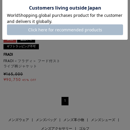
SALE
返品不可
ギフトラッピング不可
FRADI
FRADI＜フラディ＞ フード付スト
ライプ柄ジャケット
¥165,000
¥90,750
45% OFF
1
メンズウェア
|
メンズバッグ
|
メンズ革小物
|
メンズシューズ
|
メンズアクセサリー
|
ゴルフ