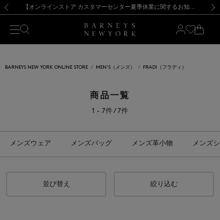
熊本県を中心とした地震の影響によるお荷物のお届けについて
【夏季休業に伴う出荷一時停止のお知らせ】(2026.8.7)
【夏季休業に伴う出荷一時停止のお知らせ】(2026.8.7)
【開催中】SUMMER SALEのご案内・ご注意事項
【オンラインストア カスタマーセンター夏季休業に関するお知らせ】（2026.8.7）
新規登録のお客様も対象！＜MY BARNEYS＞会員のお客様は11,000円（税込）以上のお買上げで常時送料無料！お買い物の際は会員登録を！
【夏季休業に伴う返品・交換承り一時停止のお知らせ】（2026.8.5）
新規登録のお客様も対象！＜MY BARNEYS＞会員のお客様は11,000円（税込）以上のお買上げで常時送料無料！お買い物の際は会員登録を！
前の画像
次の
BARNEYS NEW YORK ONLINE STORE
MEN'S（メンズ）
FRADI（フラディ）
商品一覧
1 - 7件 / 7件
メンズウェア
メンズバッグ
メンズ革小物
メンズシ
並び替え
絞り込む