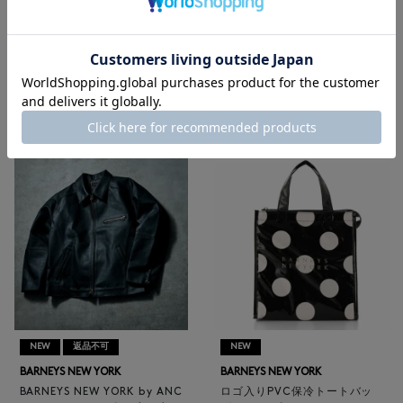
メンズウェア
|
メンズバッグ
|
メンズ革小物
|
メンズシューズ
|
メンズアクセサリー
|
ゴルフ
RECOMMEND
NEW
返品不可
NEW
BARNEYS NEW YORK
BARNEYS NEW YORK
BARNEYS NEW YORK by ANC
ロゴ入りPVC保冷トートバッ