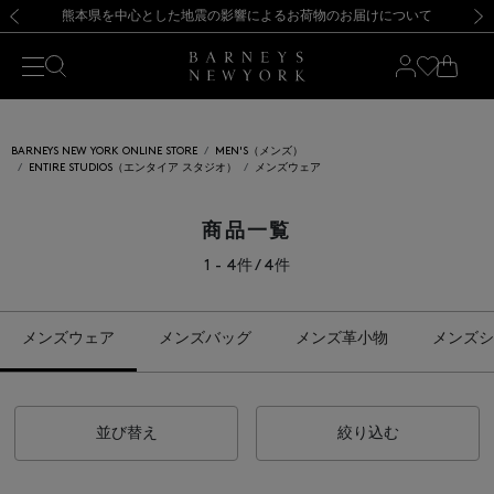
熊本県を中心とした地震の影響によるお荷物のお届けについて
【開催中】SUMMER SALEのご案内・ご注意事項
新規登録のお客様も対象！＜MY BARNEYS＞会員のお客様は11,000円（税込）以上のお買上げで常時送料無料！お買い物の際は会員登録を！
【夏季休業に伴う返品・交換承り一時停止のお知らせ】（2026.8.5）
新規登録のお客様も対象！＜MY BARNEYS＞会員のお客様は11,000円（税込）以上のお買上げで常時送料無料！お買い物の際は会員登録を！
【夏季休業に伴う返品・交換承り一時停止のお知らせ】（2026.8.5）
前の画像
次の
BARNEYS NEW YORK ONLINE STORE
MEN'S（メンズ）
ENTIRE STUDIOS（エンタイア スタジオ）
メンズウェア
商品一覧
1 - 4件 / 4件
メンズウェア
メンズバッグ
メンズ革小物
メンズシ
並び替え
絞り込む