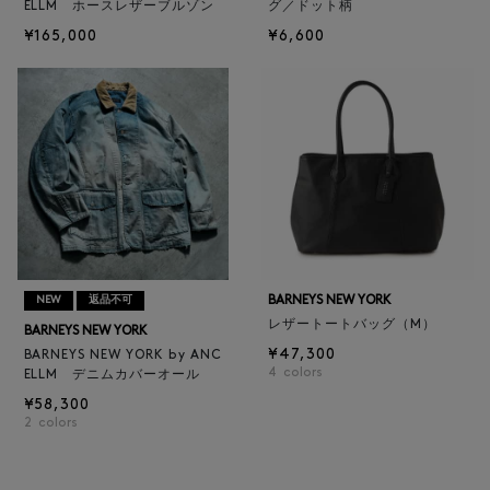
ELLM ホースレザーブルゾン
グ／ドット柄
¥165,000
¥6,600
BARNEYS NEW YORK
NEW
返品不可
レザートートバッグ（M）
BARNEYS NEW YORK
¥47,300
BARNEYS NEW YORK by ANC
4
colors
ELLM デニムカバーオール
¥58,300
2
colors