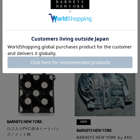
BARNEYS NEW YORK
NEW
レザートートバッグ（M）
BARNEYS NEW YORK
¥47,300
BARNEYS NEW YORK by ANC
4
colors
ELLM ホースレザーブルゾン
¥165,000
BARNEYS NEW YORK
NEW
ロゴ入りPVC保冷トートバッ
BARNEYS NEW YORK
グ／ドット柄
BARNEYS NEW YORK by ANC