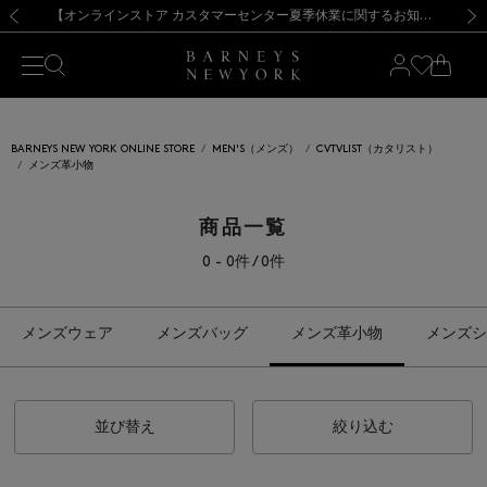
熊本県を中心とした地震の影響によるお荷物のお届けについて
【夏季休業に伴う出荷一時停止のお知らせ】(2026.8.7)
【夏季休業に伴う出荷一時停止のお知らせ】(2026.8.7)
【開催中】SUMMER SALEのご案内・ご注意事項
【オンラインストア カスタマーセンター夏季休業に関するお知らせ】（2026.8.7）
新規登録のお客様も対象！＜MY BARNEYS＞会員のお客様は11,000円（税込）以上のお買上げで常時送料無料！お買い物の際は会員登録を！
【夏季休業に伴う返品・交換承り一時停止のお知らせ】（2026.8.5）
新規登録のお客様も対象！＜MY BARNEYS＞会員のお客様は11,000円（税込）以上のお買上げで常時送料無料！お買い物の際は会員登録を！
前の画像
次の
BARNEYS NEW YORK ONLINE STORE
MEN'S（メンズ）
CVTVLIST（カタリスト）
メンズ革小物
商品一覧
0 - 0件 / 0件
メンズウェア
メンズバッグ
メンズ革小物
メンズシ
並び替え
絞り込む