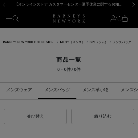
熊本県を中心とした地震の影響によるお荷物のお届けについて
【夏季休業に伴う出荷一時停止のお知らせ】(2026.8.7)
【夏季休業に伴う出荷一時停止のお知らせ】(2026.8.7)
【開催中】SUMMER SALEのご案内・ご注意事項
【オンラインストア カスタマーセンター夏季休業に関するお知らせ】（2026.8.7）
新規登録のお客様も対象！＜MY BARNEYS＞会員のお客様は11,000円（税込）以上のお買上げで常時送料無料！お買い物の際は会員登録を！
【夏季休業に伴う返品・交換承り一時停止のお知らせ】（2026.8.5）
新規登録のお客様も対象！＜MY BARNEYS＞会員のお客様は11,000円（税込）以上のお買上げで常時送料無料！お買い物の際は会員登録を！
前の画像
次の
BARNEYS NEW YORK ONLINE STORE
MEN'S（メンズ）
GIM（ジム）
メンズバッグ
商品一覧
0 - 0件 / 0件
メンズウェア
メンズバッグ
メンズ革小物
メンズシ
並び替え
絞り込む