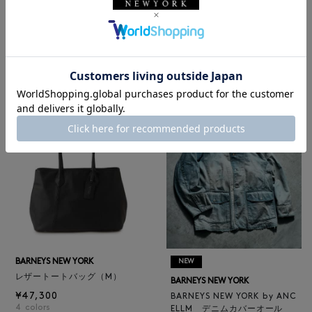
NEW
NEW
BARNEYS NEW YORK
BARNEYS NEW YORK
BARNEYS NEW YORK by ANC
ロゴ入りPVC保冷トートバッ
ELLM ホースレザーブルゾン
グ／ドット柄
¥165,000
¥6,600
BARNEYS NEW YORK
NEW
レザートートバッグ（M）
BARNEYS NEW YORK
¥47,300
BARNEYS NEW YORK by ANC
4
colors
ELLM デニムカバーオール