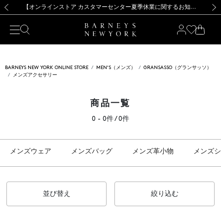
熊本県を中心とした地震の影響によるお荷物のお届けについて
【夏季休業に伴う出荷一時停止のお知らせ】(2026.8.7)
【夏季休業に伴う出荷一時停止のお知らせ】(2026.8.7)
【開催中】SUMMER SALEのご案内・ご注意事項
【オンラインストア カスタマーセンター夏季休業に関するお知らせ】（2026.8.7）
新規登録のお客様も対象！＜MY BARNEYS＞会員のお客様は11,000円（税込）以上のお買上げで常時送料無料！お買い物の際は会員登録を！
【夏季休業に伴う返品・交換承り一時停止のお知らせ】（2026.8.5）
新規登録のお客様も対象！＜MY BARNEYS＞会員のお客様は11,000円（税込）以上のお買上げで常時送料無料！お買い物の際は会員登録を！
前の画像
次の
BARNEYS NEW YORK ONLINE STORE
MEN'S（メンズ）
GRANSASSO（グランサッソ）
メンズアクセサリー
商品一覧
0 - 0件 / 0件
メンズウェア
メンズバッグ
メンズ革小物
メンズシ
並び替え
絞り込む