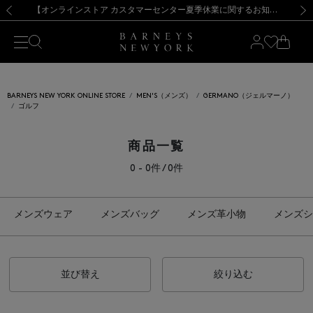
熊本県を中心とした地震の影響によるお荷物のお届けについて
【夏季休業に伴う出荷一時停止のお知らせ】(2026.8.7)
【夏季休業に伴う出荷一時停止のお知らせ】(2026.8.7)
【開催中】SUMMER SALEのご案内・ご注意事項
【オンラインストア カスタマーセンター夏季休業に関するお知らせ】（2026.8.7）
新規登録のお客様も対象！＜MY BARNEYS＞会員のお客様は11,000円（税込）以上のお買上げで常時送料無料！お買い物の際は会員登録を！
【夏季休業に伴う返品・交換承り一時停止のお知らせ】（2026.8.5）
新規登録のお客様も対象！＜MY BARNEYS＞会員のお客様は11,000円（税込）以上のお買上げで常時送料無料！お買い物の際は会員登録を！
前の画像
次の
BARNEYS NEW YORK ONLINE STORE
MEN'S（メンズ）
GERMANO（ジェルマーノ）
ゴルフ
商品一覧
0 - 0件 / 0件
メンズウェア
メンズバッグ
メンズ革小物
メンズシ
並び替え
絞り込む