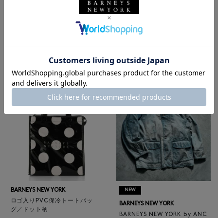
BARNEYS NEW YORK
NEW
レザートートバッグ（M）
BARNEYS NEW YORK
¥47,300
BARNEYS NEW YORK by ANC
4
colors
ELLM ホースレザーブルゾン
¥165,000
BARNEYS NEW YORK
NEW
ロゴ入りPVC保冷トートバッ
BARNEYS NEW YORK
グ／ドット柄
BARNEYS NEW YORK by ANC