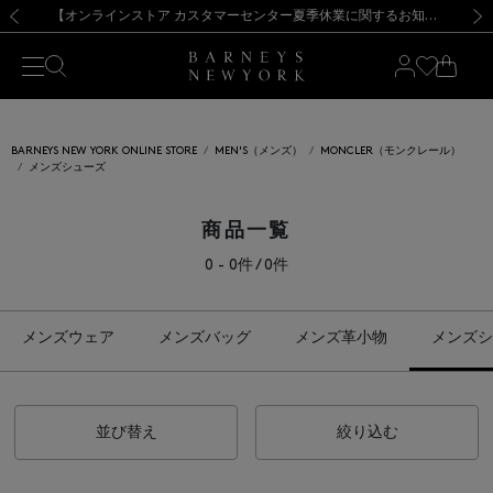
熊本県を中心とした地震の影響によるお荷物のお届けについて
【夏季休業に伴う出荷一時停止のお知らせ】(2026.8.7)
【夏季休業に伴う出荷一時停止のお知らせ】(2026.8.7)
【開催中】SUMMER SALEのご案内・ご注意事項
【オンラインストア カスタマーセンター夏季休業に関するお知らせ】（2026.8.7）
新規登録のお客様も対象！＜MY BARNEYS＞会員のお客様は11,000円（税込）以上のお買上げで常時送料無料！お買い物の際は会員登録を！
【夏季休業に伴う返品・交換承り一時停止のお知らせ】（2026.8.5）
新規登録のお客様も対象！＜MY BARNEYS＞会員のお客様は11,000円（税込）以上のお買上げで常時送料無料！お買い物の際は会員登録を！
前の画像
次の
BARNEYS NEW YORK ONLINE STORE
MEN'S（メンズ）
MONCLER（モンクレール）
メンズシューズ
商品一覧
0 - 0件 / 0件
メンズウェア
メンズバッグ
メンズ革小物
メンズシ
並び替え
絞り込む