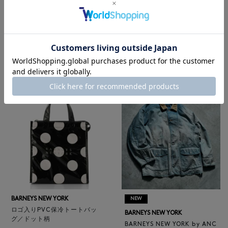
BARNEYS NEW YORK
NEW
レザートートバッグ（M）
BARNEYS NEW YORK
¥47,300
BARNEYS NEW YORK by ANC
4
colors
ELLM ホースレザーブルゾン
¥165,000
BARNEYS NEW YORK
NEW
ロゴ入りPVC保冷トートバッ
BARNEYS NEW YORK
グ／ドット柄
BARNEYS NEW YORK by ANC