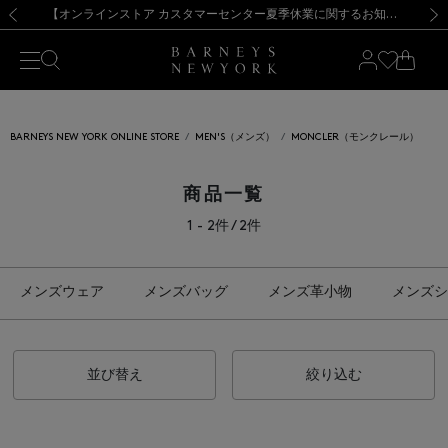
熊本県を中心とした地震の影響によるお荷物のお届けについて
【夏季休業に伴う出荷一時停止のお知らせ】(2026.8.7)
【夏季休業に伴う出荷一時停止のお知らせ】(2026.8.7)
【開催中】SUMMER SALEのご案内・ご注意事項
【オンラインストア カスタマーセンター夏季休業に関するお知らせ】（2026.8.7）
新規登録のお客様も対象！＜MY BARNEYS＞会員のお客様は11,000円（税込）以上のお買上げで常時送料無料！お買い物の際は会員登録を！
【夏季休業に伴う返品・交換承り一時停止のお知らせ】（2026.8.5）
新規登録のお客様も対象！＜MY BARNEYS＞会員のお客様は11,000円（税込）以上のお買上げで常時送料無料！お買い物の際は会員登録を！
前の画像
次の
BARNEYS NEW YORK ONLINE STORE
MEN'S（メンズ）
MONCLER（モンクレール）
商品一覧
1 - 2件 / 2件
メンズウェア
メンズバッグ
メンズ革小物
メンズシ
並び替え
絞り込む