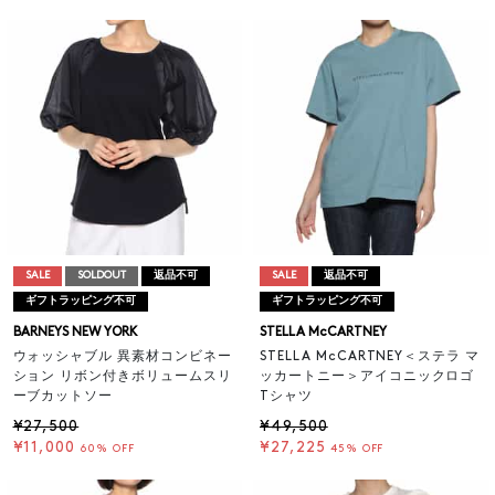
SALE
SOLDOUT
返品不可
SALE
返品不可
ギフトラッピング不可
ギフトラッピング不可
BARNEYS NEW YORK
STELLA McCARTNEY
ウォッシャブル 異素材コンビネー
STELLA McCARTNEY＜ステラ マ
ション リボン付きボリュームスリ
ッカートニー＞アイコニックロゴ
ーブカットソー
Tシャツ
¥27,500
¥49,500
¥11,000
¥27,225
60% OFF
45% OFF