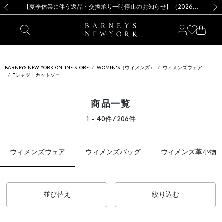
熊本県を中心とした地震の影響によるお荷物のお届けについて
【夏季休業に伴う出荷一時停止のお知らせ】(2026.8.7)
【夏季休業に伴う出荷一時停止のお知らせ】(2026.8.7)
【開催中】SUMMER SALEのご案内・ご注意事項
【オンラインストア カスタマーセンター夏季休業に関するお知らせ】（2026.8.7）
新規登録のお客様も対象！＜MY BARNEYS＞会員のお客様は11,000円（税込）以上のお買上げで常時送料無料！お買い物の際は会員登録を！
【夏季休業に伴う返品・交換承り一時停止のお知らせ】（2026.8.5）
新規登録のお客様も対象！＜MY BARNEYS＞会員のお客様は11,000円（税込）以上のお買上げで常時送料無料！お買い物の際は会員登録を！
前の画像
次の
BARNEYS NEW YORK ONLINE STORE
WOMEN'S（ウィメンズ）
ウィメンズウェア
Tシャツ・カットソー
商品一覧
1 - 40件 / 206件
ウィメンズウェア
ウィメンズバッグ
ウィメンズ革小物
並び替え
絞り込む