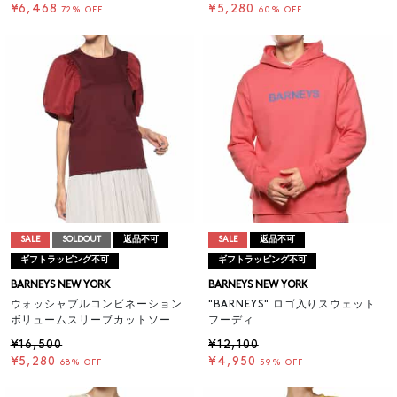
¥6,468
¥5,280
72% OFF
60% OFF
SALE
SOLDOUT
返品不可
SALE
返品不可
ギフトラッピング不可
ギフトラッピング不可
BARNEYS NEW YORK
BARNEYS NEW YORK
ウォッシャブルコンビネーション
"BARNEYS" ロゴ入りスウェット
ボリュームスリーブカットソー
フーディ
¥16,500
¥12,100
¥5,280
¥4,950
68% OFF
59% OFF