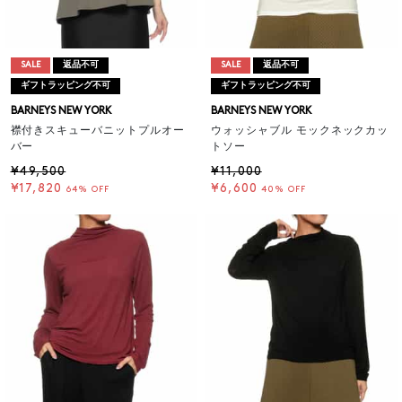
SALE
返品不可
SALE
返品不可
ギフトラッピング不可
ギフトラッピング不可
BARNEYS NEW YORK
BARNEYS NEW YORK
襟付きスキューバニットプルオー
ウォッシャブル モックネックカッ
バー
トソー
¥49,500
¥11,000
¥17,820
¥6,600
64% OFF
40% OFF