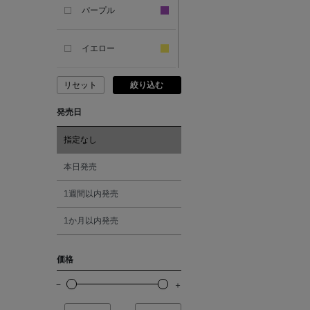
SANDAL
パープル
ANDERSONS
イエロー
リセット
絞り込む
ANTIPAST
ピンク
発売日
ANYA HINDMARCH
レッド
指定なし
ARCS LONDON
オレンジ
本日発売
1週間以内発売
ARIANNA
シルバー
1か月以内発売
ARIZONA LOVE
ゴールド
価格
ARMA
その他