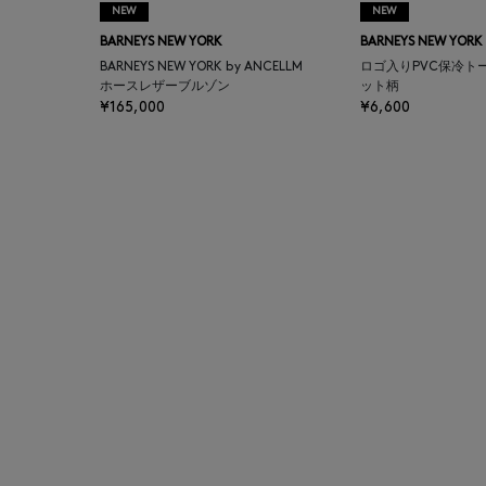
NEW
NEW
BAGUTTA
BARNEYS NEW YORK
BARNEYS NEW YORK
BARNEYS NEW YORK by ANCELLM
ロゴ入りPVC保冷ト
BAKUNE
ホースレザーブルゾン
ット柄
¥165,000
¥6,600
BALENCIAGA
BARBA
BARNEYS NEW YORK
BARNEYS NEWYORK
BEAUTY
BASERANGE
BE.ABLE