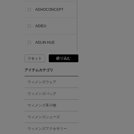
ADHOCONCEPT
ADIEU
ADLIN HUE
リセット
絞り込む
ADVISORY BOARD
CRYSTALS
アイテムカテゴリ
AESOP
ウィメンズウェア
ウィメンズバッグ
AETA
ウィメンズ革小物
AKIKO OGAWA.
ウィメンズシューズ
ウィメンズアクセサリー
ALBERT THURSTON