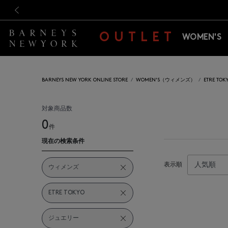
新規登録のお客様も対象！＜M
新規登録のお客様も対象！＜M
前の画像
OUTLET
WOMEN'S
BARNEYS NEW YORK ONLINE STORE
WOMEN'S（ウィメンズ）
ETRE T
対象商品数
0
件
現在の検索条件
表示順
ウィメンズ
ETRE TOKYO
ジュエリー