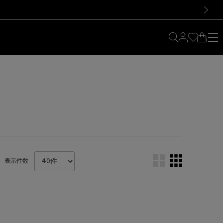
料！お買い物の際は会員登録を！
料！お買い物の際は会員登録を！
）
次の画像
表示件数
。