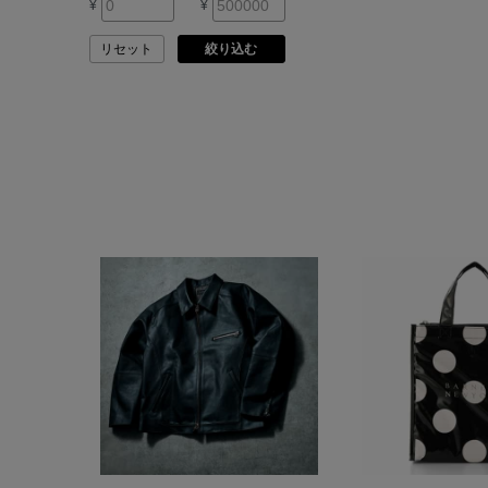
¥
¥
ASAUCE MELER
リセット
絞り込む
ATELIER AMBOISE
ATELIER EDITION
ATHENA NEW YORK
ATHLETICS FTWR
ATTO VANNUCCI
FIRENZE
AURALEE
AUTRY