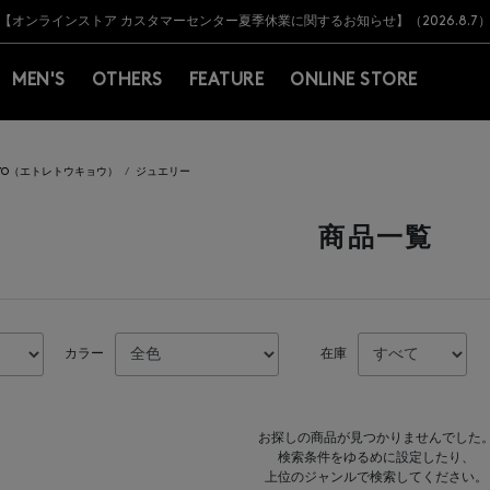
Y BARNEYS＞会員のお客様は11,000円（税込）以上のお買上げで常時送料無
Y BARNEYS＞会員のお客様は11,000円（税込）以上のお買上げで常時送料無
【オンラインストア カスタマーセンター夏季休業に関するお知らせ】（2026.8.7
【夏季休業に伴う返品・交換承り一時停止のお知らせ】（2026.8.5）
熊本県を中心とした地震の影響によるお荷物のお届けについて
【夏季休業に伴う出荷一時停止のお知らせ】(2026.8.7)
【夏季休業に伴う出荷一時停止のお知らせ】(2026.8.7)
【開催中】SUMMER SALEのご案内・ご注意事項
MEN'S
OTHERS
FEATURE
ONLINE STORE
OKYO（エトレトウキョウ）
ジュエリー
商品一覧
カラー
在庫
お探しの商品が見つかりませんでした
検索条件をゆるめに設定したり、
上位のジャンルで検索してください。