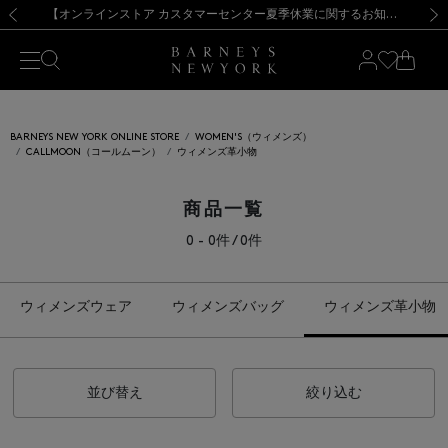
熊本県を中心とした地震の影響によるお荷物のお届けについて
【夏季休業に伴う出荷一時停止のお知らせ】(2026.8.7)
【夏季休業に伴う出荷一時停止のお知らせ】(2026.8.7)
【開催中】SUMMER SALEのご案内・ご注意事項
【オンラインストア カスタマーセンター夏季休業に関するお知らせ】（2026.8.7）
新規登録のお客様も対象！＜MY BARNEYS＞会員のお客様は11,000円（税込）以上のお買上げで常時送料無料！お買い物の際は会員登録を！
【夏季休業に伴う返品・交換承り一時停止のお知らせ】（2026.8.5）
新規登録のお客様も対象！＜MY BARNEYS＞会員のお客様は11,000円（税込）以上のお買上げで常時送料無料！お買い物の際は会員登録を！
前の画像
次の
BARNEYS NEW YORK ONLINE STORE
WOMEN'S（ウィメンズ）
CALLMOON（コールムーン）
ウィメンズ革小物
商品一覧
0 - 0件 / 0件
ウィメンズウェア
ウィメンズバッグ
ウィメンズ革小物
並び替え
絞り込む