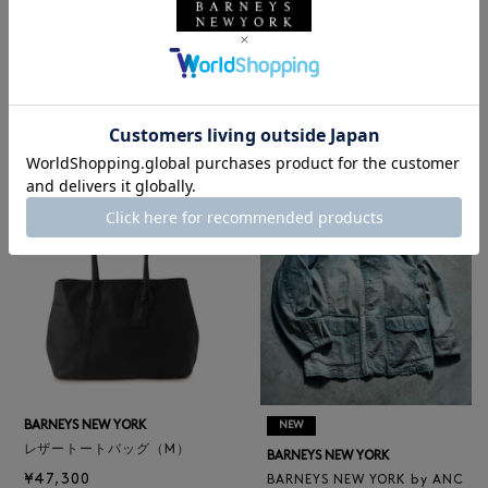
NEW
NEW
BARNEYS NEW YORK
BARNEYS NEW YORK
BARNEYS NEW YORK by ANC
ロゴ入りPVC保冷トートバッ
ELLM ホースレザーブルゾン
グ／ドット柄
¥165,000
¥6,600
BARNEYS NEW YORK
NEW
レザートートバッグ（M）
BARNEYS NEW YORK
¥47,300
BARNEYS NEW YORK by ANC