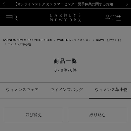
熊本県を中心とした地震の影響によるお荷物のお届けについて
【夏季休業に伴う出荷一時停止のお知らせ】(2026.8.7)
【夏季休業に伴う出荷一時停止のお知らせ】(2026.8.7)
【開催中】SUMMER SALEのご案内・ご注意事項
【オンラインストア カスタマーセンター夏季休業に関するお知らせ】（2026.8.7）
新規登録のお客様も対象！＜MY BARNEYS＞会員のお客様は11,000円（税込）以上のお買上げで常時送料無料！お買い物の際は会員登録を！
【夏季休業に伴う返品・交換承り一時停止のお知らせ】（2026.8.5）
新規登録のお客様も対象！＜MY BARNEYS＞会員のお客様は11,000円（税込）以上のお買上げで常時送料無料！お買い物の際は会員登録を！
前の画像
次の
BARNEYS NEW YORK ONLINE STORE
WOMEN'S（ウィメンズ）
DAWEI（ダウェイ）
ウィメンズ革小物
商品一覧
0 - 0件 / 0件
ウィメンズウェア
ウィメンズバッグ
ウィメンズ革小物
並び替え
絞り込む