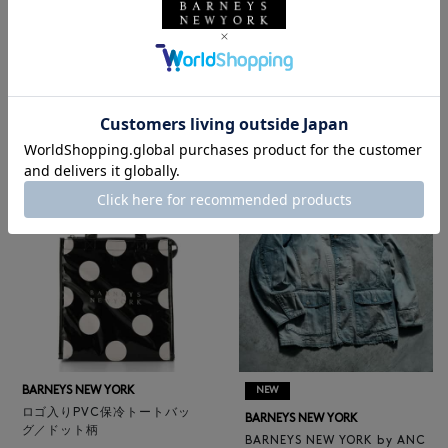
BARNEYS NEW YORK
NEW
レザートートバッグ（M）
BARNEYS NEW YORK
¥47,300
BARNEYS NEW YORK by ANC
4
colors
ELLM ホースレザーブルゾン
¥165,000
BARNEYS NEW YORK
NEW
ロゴ入りPVC保冷トートバッ
BARNEYS NEW YORK
グ／ドット柄
BARNEYS NEW YORK by ANC