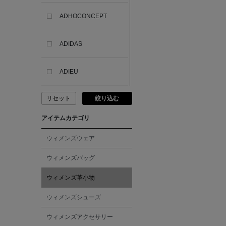
ADHOCONCEPT
ADIDAS
ADIEU
リセット
絞り込む
ADLIN HUE
アイテムカテゴリ
ADVISORY BOARD
CRYSTALS
ウィメンズウェア
ウィメンズバッグ
AESOP
ウィメンズ革小物
AETA
ウィメンズシューズ
ウィメンズアクセサリー
AKIKO OGAWA.