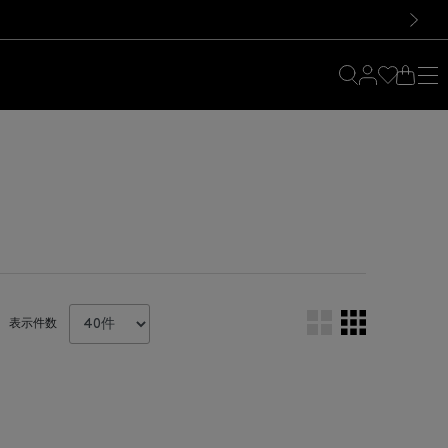
料！お買い物の際は会員登録を！
料！お買い物の際は会員登録を！
次の画像
表示件数
。