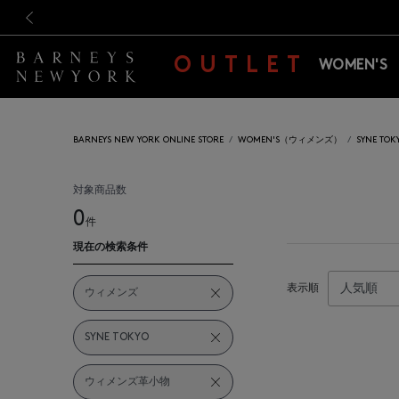
新規登録のお客様も対象！＜M
新規登録のお客様も対象！＜M
前の画像
OUTLET
WOMEN'S
BARNEYS NEW YORK ONLINE STORE
WOMEN'S（ウィメンズ）
SYNE T
対象商品数
0
件
現在の検索条件
表示順
ウィメンズ
SYNE TOKYO
ウィメンズ革小物