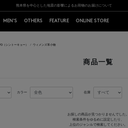
Y BARNEYS＞会員のお客様は11,000円（税込）以上のお買上げで常時送料無
Y BARNEYS＞会員のお客様は11,000円（税込）以上のお買上げで常時送料無
【夏季休業に伴う返品・交換承り一時停止のお知らせ】（2026.8.5）
【夏季休業に伴う返品・交換承り一時停止のお知らせ】（2026.8.5）
熊本県を中心とした地震の影響によるお荷物のお届けについて
【開催中】SUMMER SALEのご案内・ご注意事項
MEN'S
OTHERS
FEATURE
ONLINE STORE
OKYO（シントーキョー）
ウィメンズ革小物
商品一覧
カラー
在庫
お探しの商品が見つかりませんでした
検索条件をゆるめに設定したり、
上位のジャンルで検索してください。