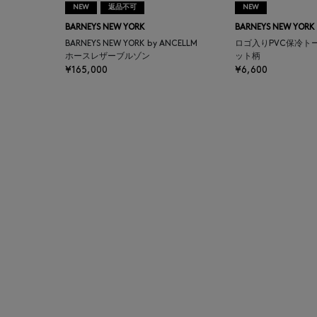
NEW
返品不可
NEW
AUTRY
BARNEYS NEW YORK
BARNEYS NEW YORK
BARNEYS NEW YORK by ANCELLM
ロゴ入りPVC保冷ト
BAGUTTA
ホースレザーブルゾン
ット柄
¥165,000
¥6,600
BAKUNE
BALENCIAGA
BARBA
BARNEYS NEW YORK
BARNEYS NEWYORK
BEAUTY
BASERANGE