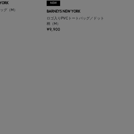
 YORK
NEW
ッグ（M）
BARNEYS NEW YORK
ロゴ入りPVCトートバッグ／ドット
柄（M）
¥9,900