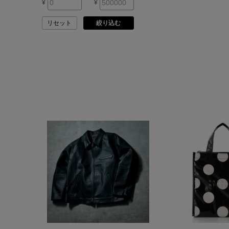
¥
¥
ARMA
リセット
絞り込む
ASAUCE MELER
ATELIER AMBOISE
ATELIER EDITION
ATHENA NEW YORK
ATHLETICS FTWR
ATTO VANNUCCI
FIRENZE
AURALEE