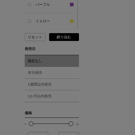
パープル
ANCIENT GREEK
SANDAL
イエロー
リセット
絞り込む
ANDERSONS
ピンク
発売日
ANTIPAST
レッド
指定なし
ANYA HINDMARCH
オレンジ
本日発売
1週間以内発売
ARCS LONDON
シルバー
1か月以内発売
ARIANNA
ゴールド
価格
ARIZONA LOVE
その他