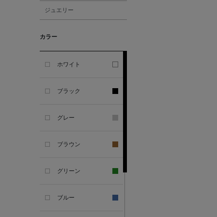
ジュエリー
ALBERT THURSTON
カラー
ALESSANDRO
GHERARDI
ホワイト
ALL THE WAYS TO SAY
ブラック
ALPO
グレー
ALTEA
ブラウン
AMIRI
グリーン
AMOMENTO
ブルー
ANCELLM