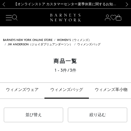
熊本県を中心とした地震の影響によるお荷物のお届けについて
【夏季休業に伴う出荷一時停止のお知らせ】(2026.8.7)
【夏季休業に伴う出荷一時停止のお知らせ】(2026.8.7)
【開催中】SUMMER SALEのご案内・ご注意事項
【オンラインストア カスタマーセンター夏季休業に関するお知らせ】（2026.8.7）
新規登録のお客様も対象！＜MY BARNEYS＞会員のお客様は11,000円（税込）以上のお買上げで常時送料無料！お買い物の際は会員登録を！
【夏季休業に伴う返品・交換承り一時停止のお知らせ】（2026.8.5）
新規登録のお客様も対象！＜MY BARNEYS＞会員のお客様は11,000円（税込）以上のお買上げで常時送料無料！お買い物の際は会員登録を！
前の画像
次の
BARNEYS NEW YORK ONLINE STORE
WOMEN'S（ウィメンズ）
JW ANDERSON（ジェイダブリュアンダーソン）
ウィメンズバッグ
商品一覧
1 - 3件 / 3件
ウィメンズウェア
ウィメンズバッグ
ウィメンズ革小物
並び替え
絞り込む