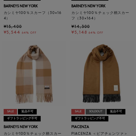
BARNEYS NEW YORK
BARNEYS NEW YORK
カシミヤ100％スカーフ（30×16
カシミヤ100％チェック柄スカー
4）
フ（30×164）
¥15,400
¥14,300
¥5,544
¥5,148
64% OFF
64% OFF
SALE
返品不可
SALE
SOLDOUT
返品不可
ギフトラッピング不可
ギフトラッピング不可
BARNEYS NEW YORK
PIACENZA
カシミヤ100％チェック柄スカー
PIACENZA ＜ピアチェンツァ＞