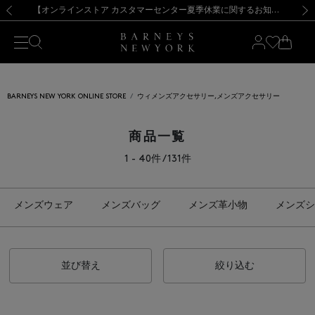
熊本県を中心とした地震の影響によるお荷物のお届けについて
【夏季休業に伴う出荷一時停止のお知らせ】(2026.8.7)
【夏季休業に伴う出荷一時停止のお知らせ】(2026.8.7)
【開催中】SUMMER SALEのご案内・ご注意事項
【オンラインストア カスタマーセンター夏季休業に関するお知らせ】（2026.8.7）
新規登録のお客様も対象！＜MY BARNEYS＞会員のお客様は11,000円（税込）以上のお買上げで常時送料無料！お買い物の際は会員登録を！
【夏季休業に伴う返品・交換承り一時停止のお知らせ】（2026.8.5）
新規登録のお客様も対象！＜MY BARNEYS＞会員のお客様は11,000円（税込）以上のお買上げで常時送料無料！お買い物の際は会員登録を！
前の画像
次の
BARNEYS NEW YORK ONLINE STORE
ウィメンズアクセサリー,メンズアクセサリー
商品一覧
1 - 40件 / 131件
メンズウェア
メンズバッグ
メンズ革小物
メンズシ
並び替え
絞り込む