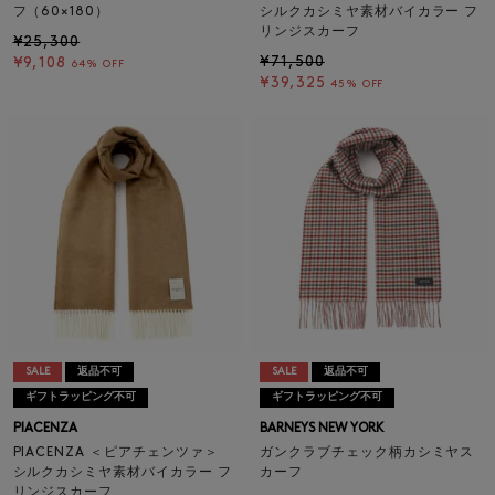
フ（60×180）
シルクカシミヤ素材バイカラー フ
リンジスカーフ
¥25,300
¥71,500
¥9,108
64% OFF
¥39,325
45% OFF
SALE
返品不可
SALE
返品不可
ギフトラッピング不可
ギフトラッピング不可
PIACENZA
BARNEYS NEW YORK
PIACENZA ＜ピアチェンツァ＞
ガンクラブチェック柄カシミヤス
シルクカシミヤ素材バイカラー フ
カーフ
リンジスカーフ