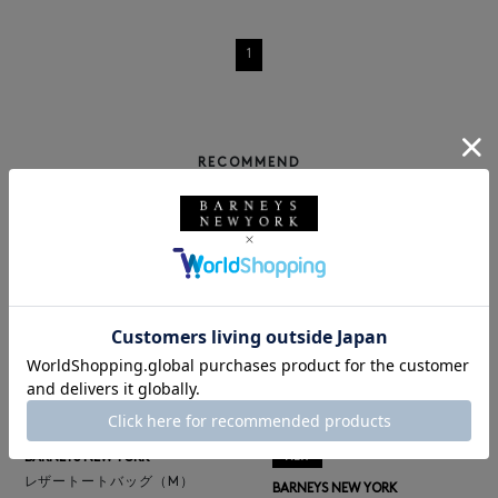
1
RECOMMEND
BARNEYS NEW YORK
NEW
レザートートバッグ（M）
BARNEYS NEW YORK