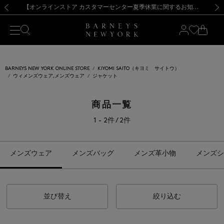
熊本県を中心とした地震の影響によるお荷物のお届けについて
【夏季休業に伴う出荷一時停止のお知らせ】(2026.8.7)
【夏季休業に伴う出荷一時停止のお知らせ】(2026.8.7)
【開催中】SUMMER SALEのご案内・ご注意事項
【オンラインストア カスタマーセンター夏季休業に関するお知らせ】（2026.8.7）
新規登録のお客様も対象！＜MY BARNEYS＞会員のお客様は11,000円（税込）以上のお買上げで常時送料無料！お買い物の際は会員登録を！
【夏季休業に伴う返品・交換承り一時停止のお知らせ】（2026.8.5）
新規登録のお客様も対象！＜MY BARNEYS＞会員のお客様は11,000円（税込）以上のお買上げで常時送料無料！お買い物の際は会員登録を！
前の画像
次の
BARNEYS NEW YORK ONLINE STORE
KIYOMI SAITO（キヨミ サイトウ）
ウィメンズウェア,メンズウェア
ジャケット
商品一覧
1 - 2件 / 2件
メンズウェア
メンズバッグ
メンズ革小物
メンズシ
並び替え
絞り込む