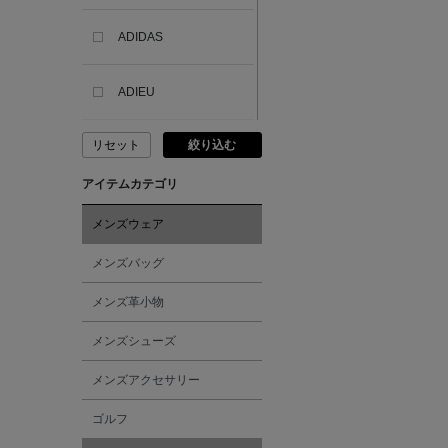
ADIDAS
ADIEU
リセット
絞り込む
ADLIN HUE
アイテムカテゴリ
ADVISORY BOARD
CRYSTALS
メンズウェア
メンズバッグ
AESOP
メンズ革小物
AETA
メンズシューズ
メンズアクセサリー
AKIKO OGAWA.
ゴルフ
ALBERT THURSTON