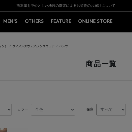
Y BARNEYS＞会員のお客様は11,000円（税込）以上のお買上げで常時送料無
Y BARNEYS＞会員のお客様は11,000円（税込）以上のお買上げで常時送料無
【夏季休業に伴う返品・交換承り一時停止のお知らせ】（2026.8.5）
【夏季休業に伴う返品・交換承り一時停止のお知らせ】（2026.8.5）
熊本県を中心とした地震の影響によるお荷物のお届けについて
【開催中】SUMMER SALEのご案内・ご注意事項
MEN'S
OTHERS
FEATURE
ONLINE STORE
ション）
ウィメンズウェア,メンズウェア
パンツ
商品一覧
カラー
在庫