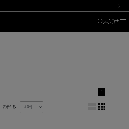
料！お買い物の際は会員登録を！
料！お買い物の際は会員登録を！
次の画像
1
表示件数