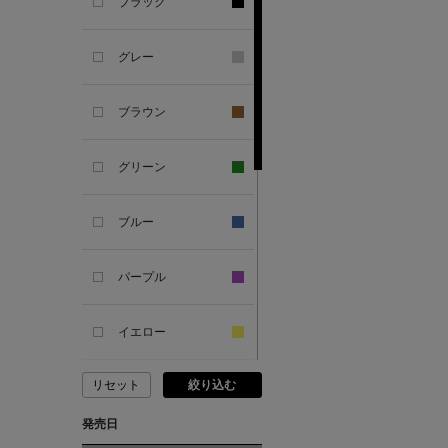
ANCIENT GREEK
ブラック
SANDAL
グレー
ANDERSONS
ブラウン
ANTIPAST
グリーン
ANYA HINDMARCH
ブルー
ARCS LONDON
パープル
ARIANNA
イエロー
ARIZONA LOVE
リセット
絞り込む
ピンク
ARMA
発売日
レッド