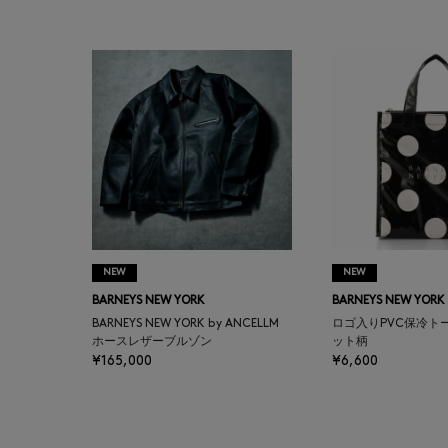
BAGUTTA
BAKUNE
BALENCIAGA
BARBA
BARNEYS NEW YORK
NEW
NEW
BARNEYS NEWYORK
BARNEYS NEW YORK
BARNEYS NEW YORK
BEAUTY
BARNEYS NEW YORK by ANCELLM
ロゴ入りPVC保冷ト
ホースレザーブルゾン
ット柄
¥165,000
¥6,600
BASERANGE
BE.ABLE