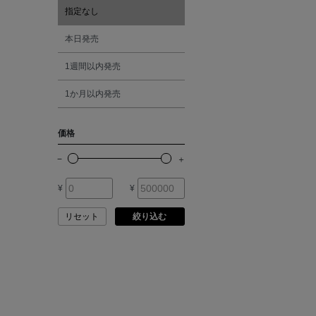
ASAUCE MELER
指定なし
オレンジ
本日発売
ATELIER AMBOISE
1週間以内発売
シルバー
ATELIER EDITION
1か月以内発売
ゴールド
ATHENA NEW YORK
価格
その他
ATHLETICS FTWR
¥
¥
ATTO VANNUCCI
FIRENZE
リセット
絞り込む
AURALEE
AUTRY