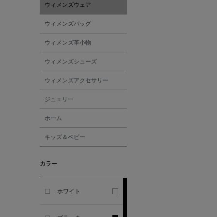
ウィメンズウェア
ALESSANDRO
ウィメンズバッグ
GHERARDI
ウィメンズ革小物
ALL THE WAYS TO SAY
ウィメンズシューズ
ウィメンズアクセサリー
ALPO
ジュエリー
ALTEA
ホーム
キッズ＆ベビー
AMIRI
カラー
AMOMENTO
ANCELLM
ホワイト