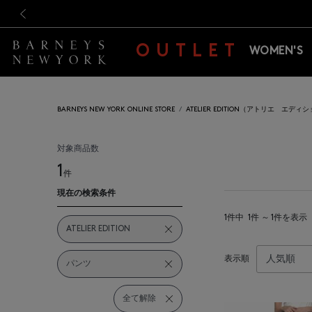
新規登録のお客様も対象！＜M
新規登録のお客様も対象！＜M
前の画像
OUTLET
WOMEN'S
BARNEYS NEW YORK ONLINE STORE
ATELIER EDITION（アトリエ エディ
対象商品数
1
件
現在の検索条件
1件中
1件 ～ 1件を表示
ATELIER EDITION
表示順
パンツ
全て解除