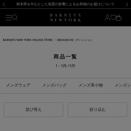
熊本県を中心とした地震の影響によるお荷物のお届けについて
【開催中】SUMMER SALEのご案内・ご注意事項
新規登録のお客様も対象！＜MY BARNEYS＞会員のお客様は11,000円（税込）以上のお買上げで常時送料無料！お買い物の際は会員登録を！
【夏季休業に伴う返品・交換承り一時停止のお知らせ】（2026.8.5）
新規登録のお客様も対象！＜MY BARNEYS＞会員のお客様は11,000円（税込）以上のお買上げで常時送料無料！お買い物の際は会員登録を！
【夏季休業に伴う返品・交換承り一時停止のお知らせ】（2026.8.5）
前の画像
次の
BARNEYS NEW YORK ONLINE STORE
DEHANCHE（デハンシェ）
商品一覧
1 - 1件 / 1件
メンズウェア
メンズバッグ
メンズ革小物
メンズシ
並び替え
絞り込む