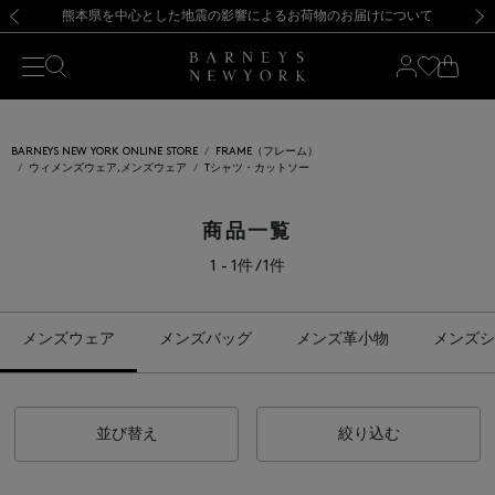
熊本県を中心とした地震の影響によるお荷物のお届けについて
【開催中】SUMMER SALEのご案内・ご注意事項
新規登録のお客様も対象！＜MY BARNEYS＞会員のお客様は11,000円（税込）以上のお買上げで常時送料無料！お買い物の際は会員登録を！
【夏季休業に伴う返品・交換承り一時停止のお知らせ】（2026.8.5）
新規登録のお客様も対象！＜MY BARNEYS＞会員のお客様は11,000円（税込）以上のお買上げで常時送料無料！お買い物の際は会員登録を！
【夏季休業に伴う返品・交換承り一時停止のお知らせ】（2026.8.5）
前の画像
次の
BARNEYS NEW YORK ONLINE STORE
FRAME（フレーム）
ウィメンズウェア,メンズウェア
Tシャツ・カットソー
商品一覧
1 - 1件 / 1件
メンズウェア
メンズバッグ
メンズ革小物
メンズシ
並び替え
絞り込む