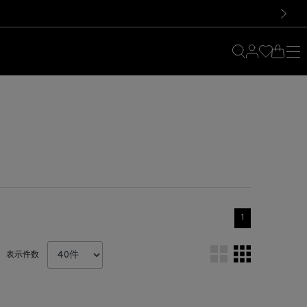
料！お買い物の際は会員登録を！
料！お買い物の際は会員登録を！
）
次の画像
1
表示件数