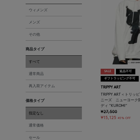
ウィメンズ
メンズ
その他
商品タイプ
すべて
SALE
返品不可
通常商品
ギフトラッピング不可
再入荷アイテム
TRIPPY ART
TRIPPY ART＜トリッ
ニーズ ニューヨーク
価格タイプ
ディ “KUROMI“
¥27,500
指定なし
¥15,125
45% OFF
通常価格
セール