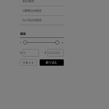
本日発売
ATELIER EDITION
1週間以内発売
シルバー
ATHENA NEW YORK
1か月以内発売
ゴールド
ATHLETICS FTWR
価格
その他
ATTO VANNUCCI
FIRENZE
¥
¥
AURALEE
リセット
絞り込む
AUTRY
BAGUTTA
BAKUNE