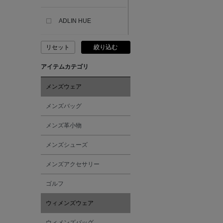
ADLIN HUE
リセット
絞り込む
ADVISORY BOARD
CRYSTALS
アイテムカテゴリ
AESOP
メンズウェア
メンズバッグ
AETA
メンズ革小物
AKIKO OGAWA.
メンズシューズ
メンズアクセサリー
ALBERT THURSTON
ゴルフ
ALESSANDRO
ウィメンズウェア
GHERARDI
ウィメンズバッグ