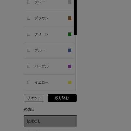
グレー
ANTIPAST
ブラウン
ANYA HINDMARCH
グリーン
ARCS LONDON
ブルー
ARIANNA
パープル
ARIZONA LOVE
イエロー
ARMA
リセット
絞り込む
ピンク
ASAUCE MELER
発売日
レッド
ATELIER AMBOISE
指定なし
オレンジ