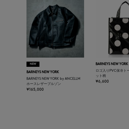
BALENCIAGA
BARBA
BARNEYS NEW YORK
BARNEYS NEWYORK
BEAUTY
NEW
BARNEYS NEW YORK
ロゴ入りPVC保冷ト
BARNEYS NEW YORK
BASERANGE
ット柄
BARNEYS NEW YORK by ANCELLM
¥6,600
ホースレザーブルゾン
¥165,000
BE.ABLE
BEAUTY:BEAST
BEGG X CO