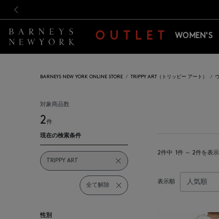
新規登録のお客様も対象！＜M
新規登録のお客様も対象！＜M
前の画像
OUTLET
WOMEN'S
BARNEYS NEW YORK ONLINE STORE
TRIPPY ART（トリッピー アート）
対象商品数
2
件
現在の検索条件
2件中
1件 ～ 2件を表示
TRIPPY ART
表示順
全て解除
性別