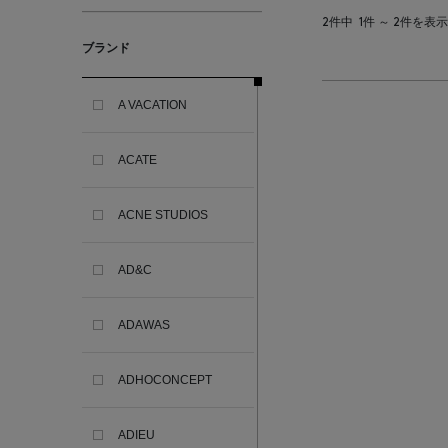
2件中
1件 ～ 2件を表示
ブランド
A VACATION
ACATE
ACNE STUDIOS
AD&C
ADAWAS
ADHOCONCEPT
ADIEU