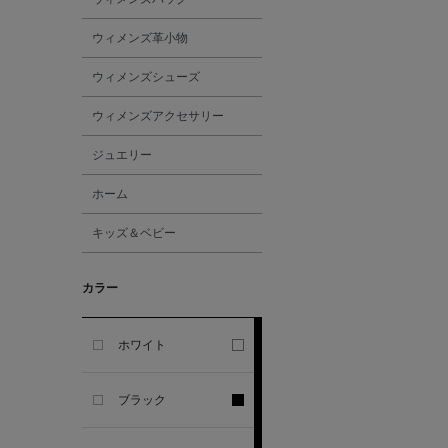
ALL THE WAYS TO SAY
ウィメンズ革小物
ALPO
ウィメンズシューズ
ウィメンズアクセサリー
ALTEA
ジュエリー
AMIRI
ホーム
キッズ＆ベビー
AMOMENTO
カラー
ANCELLM
ANCIENT GREEK
ホワイト
SANDAL
ブラック
ANDERSONS