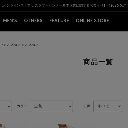
Y BARNEYS＞会員のお客様は11,000円（税込）以上のお買上げで常時送料無
Y BARNEYS＞会員のお客様は11,000円（税込）以上のお買上げで常時送料無
【オンラインストア カスタマーセンター夏季休業に関するお知らせ】（2026.8.7
【夏季休業に伴う返品・交換承り一時停止のお知らせ】（2026.8.5）
熊本県を中心とした地震の影響によるお荷物のお届けについて
【夏季休業に伴う出荷一時停止のお知らせ】(2026.8.7)
【夏季休業に伴う出荷一時停止のお知らせ】(2026.8.7)
【開催中】SUMMER SALEのご案内・ご注意事項
MEN'S
OTHERS
FEATURE
ONLINE STORE
ウィメンズウェア,メンズウェア
商品一覧
カラー
在庫