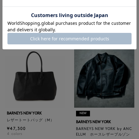
1
RECOMMEND
BARNEYS NEW YORK
NEW
レザートートバッグ（M）
BARNEYS NEW YORK
¥47,300
BARNEYS NEW YORK by ANC
4
colors
ELLM ホースレザーブルゾン