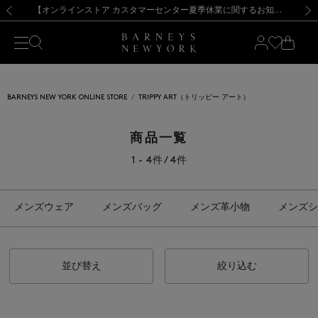
熊本県を中心とした地震の影響によるお荷物のお届けについて
【夏季休業に伴う出荷一時停止のお知らせ】(2026.8.7)
【夏季休業に伴う出荷一時停止のお知らせ】(2026.8.7)
【開催中】SUMMER SALEのご案内・ご注意事項
【オンラインストア カスタマーセンター夏季休業に関するお知らせ】（2026.8.7）
新規登録のお客様も対象！＜MY BARNEYS＞会員のお客様は11,000円（税込）以上のお買上げで常時送料無料！お買い物の際は会員登録を！
【夏季休業に伴う返品・交換承り一時停止のお知らせ】（2026.8.5）
新規登録のお客様も対象！＜MY BARNEYS＞会員のお客様は11,000円（税込）以上のお買上げで常時送料無料！お買い物の際は会員登録を！
前の画像
次の
BARNEYS NEW YORK ONLINE STORE
TRIPPY ART（トリッピー アート）
商品一覧
1 - 4件 / 4件
メンズウェア
メンズバッグ
メンズ革小物
メンズシ
並び替え
絞り込む