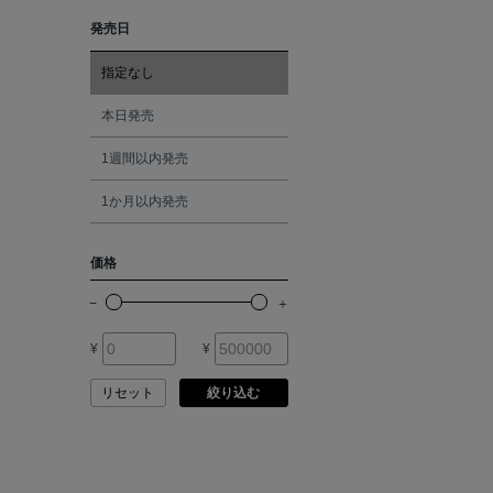
ASAUCE MELER
発売日
レッド
ATELIER AMBOISE
指定なし
オレンジ
本日発売
ATELIER EDITION
1週間以内発売
シルバー
ATHENA NEW YORK
1か月以内発売
ゴールド
ATHLETICS FTWR
価格
その他
ATTO VANNUCCI
FIRENZE
¥
¥
AURALEE
リセット
絞り込む
AUTRY