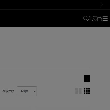
料！お買い物の際は会員登録を！
料！お買い物の際は会員登録を！
）
次の画像
1
表示件数