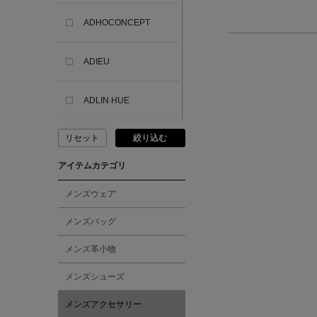
ADHOCONCEPT
ADIEU
ADLIN HUE
リセット
絞り込む
ADVISORY BOARD
CRYSTALS
アイテムカテゴリ
AESOP
メンズウェア
メンズバッグ
AETA
メンズ革小物
AKIKO OGAWA.
メンズシューズ
メンズアクセサリー
ALBERT THURSTON