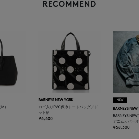
RECOMMEND
BARNEYS NEW YORK
NEW
（M）
ロゴ入りPVC保冷トートバッグ／ド
BARNEYS NEW
ット柄
BARNEYS NEW
¥6,600
デニムカバーオ
¥58,300