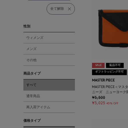
全て解除
性別
ウィメンズ
メンズ
その他
SALE
返品不可
ギフトラッピング不可
商品タイプ
MASTER PIECE
すべて
MASTER PIECE＜
ニーズ ニューヨーク
通常商品
¥5,500
¥3,025
45% OFF
再入荷アイテム
価格タイプ