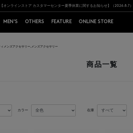
Y BARNEYS＞会員のお客様は11,000円（税込）以上のお買上げで常時送料無
Y BARNEYS＞会員のお客様は11,000円（税込）以上のお買上げで常時送料無
【オンラインストア カスタマーセンター夏季休業に関するお知らせ】（2026.8.7
【夏季休業に伴う返品・交換承り一時停止のお知らせ】（2026.8.5）
熊本県を中心とした地震の影響によるお荷物のお届けについて
【夏季休業に伴う出荷一時停止のお知らせ】(2026.8.7)
【夏季休業に伴う出荷一時停止のお知らせ】(2026.8.7)
【開催中】SUMMER SALEのご案内・ご注意事項
MEN'S
OTHERS
FEATURE
ONLINE STORE
ウィメンズアクセサリー,メンズアクセサリー
商品一覧
カラー
在庫