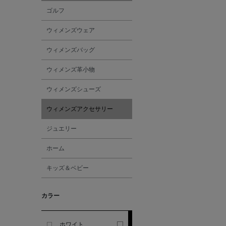
ゴルフ
ALESSANDRO
ウィメンズウェア
GHERARDI
ウィメンズバッグ
ALL THE WAYS TO SAY
ウィメンズ革小物
ALPO
ウィメンズシューズ
ウィメンズアクセサリー
ALTEA
ジュエリー
AMIRI
ホーム
キッズ＆ベビー
AMOMENTO
カラー
ANCELLM
ANCIENT GREEK
ホワイト