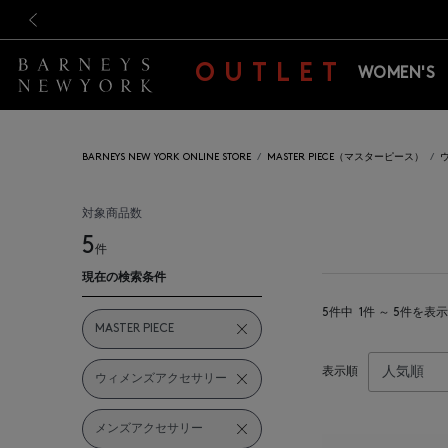
新規登録のお客様も対象！＜M
新規登録のお客様も対象！＜M
前の画像
OUTLET
WOMEN'S
BARNEYS NEW YORK ONLINE STORE
MASTER PIECE（マスターピース）
対象商品数
5
件
現在の検索条件
5件中
1件 ～ 5件を表示
MASTER PIECE
表示順
ウィメンズアクセサリー
メンズアクセサリー