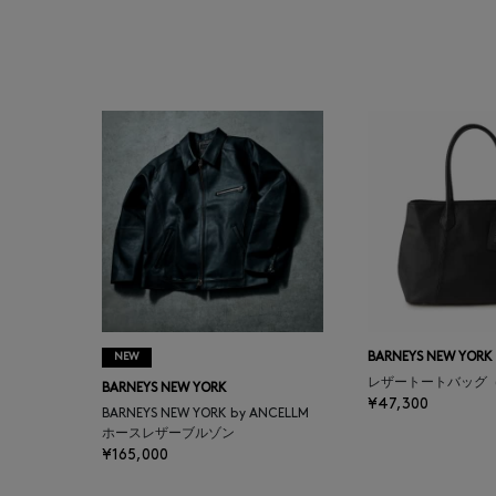
BAGUTTA
BAKUNE
BALENCIAGA
BARBA
BARNEYS NEW YORK
BARNEYS NEWYORK
BEAUTY
NEW
BARNEYS NEW YORK
レザートートバッグ
BARNEYS NEW YORK
BASERANGE
¥47,300
BARNEYS NEW YORK by ANCELLM
ホースレザーブルゾン
¥165,000
BE.ABLE