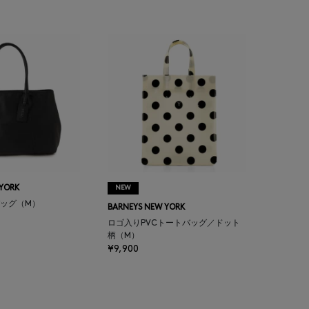
 YORK
NEW
ッグ（M）
BARNEYS NEW YORK
ロゴ入りPVCトートバッグ／ドット
柄（M）
¥9,900