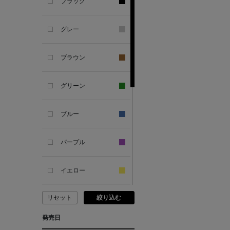
ANCIENT GREEK
ブラック
SANDAL
グレー
ANDERSONS
ブラウン
ANTIPAST
グリーン
ANYA HINDMARCH
ブルー
ARCS LONDON
パープル
ARIANNA
イエロー
ARIZONA LOVE
リセット
絞り込む
ピンク
ARMA
発売日
レッド