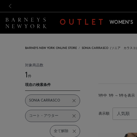
新規登録のお客様も対象！＜M
新規登録のお客様も対象！＜M
前の画像
OUTLET
WOMEN'S
BARNEYS NEW YORK ONLINE STORE
SONIA CARRASCO（ソニア カラスコ
対象商品数
1
件
現在の検索条件
1件中
1件 ～ 1件を表示
SONIA CARRASCO
表示順
コート・アウター
全て解除