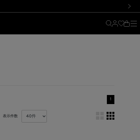
料！お買い物の際は会員登録を！
料！お買い物の際は会員登録を！
次の画像
1
表示件数