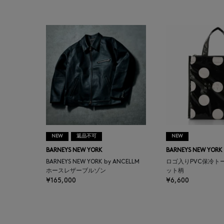
BAGUTTA
BAKUNE
BALENCIAGA
BARBA
BARNEYS NEW YORK
NEW
返品不可
NEW
BARNEYS NEWYORK
BARNEYS NEW YORK
BARNEYS NEW YORK
BEAUTY
BARNEYS NEW YORK by ANCELLM
ロゴ入りPVC保冷ト
ホースレザーブルゾン
ット柄
¥165,000
¥6,600
BASERANGE
BE.ABLE