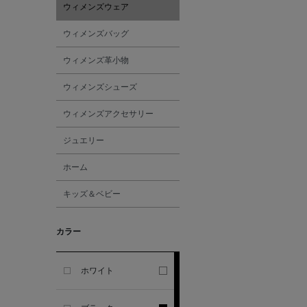
ウィメンズウェア
ALESSANDRO
ウィメンズバッグ
GHERARDI
ウィメンズ革小物
ALL THE WAYS TO SAY
ウィメンズシューズ
ウィメンズアクセサリー
ALPO
ジュエリー
ALTEA
ホーム
キッズ＆ベビー
AMIRI
カラー
AMOMENTO
ANCELLM
ホワイト