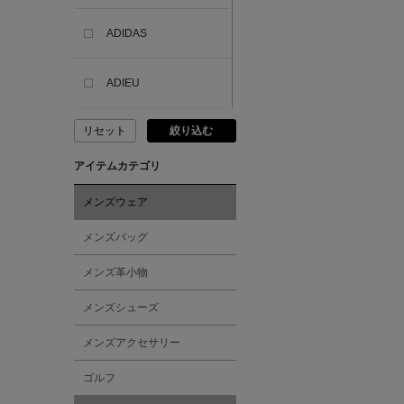
ADIDAS
ADIEU
リセット
絞り込む
ADLIN HUE
アイテムカテゴリ
ADVISORY BOARD
CRYSTALS
メンズウェア
メンズバッグ
AESOP
メンズ革小物
AETA
メンズシューズ
メンズアクセサリー
AKIKO OGAWA.
ゴルフ
ALBERT THURSTON