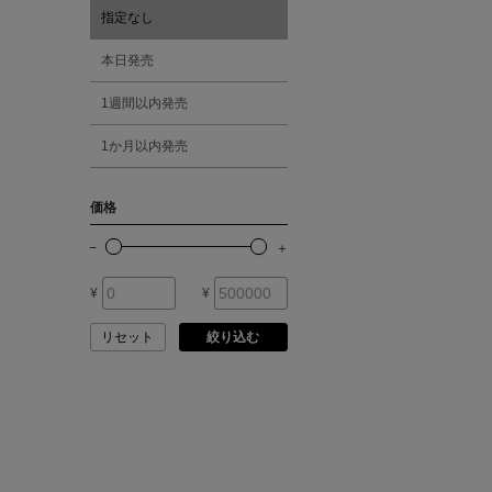
ASAUCE MELER
指定なし
オレンジ
本日発売
ATELIER AMBOISE
1週間以内発売
シルバー
ATELIER EDITION
1か月以内発売
ゴールド
ATHENA NEW YORK
価格
その他
ATHLETICS FTWR
¥
¥
ATTO VANNUCCI
FIRENZE
リセット
絞り込む
AURALEE
AUTRY