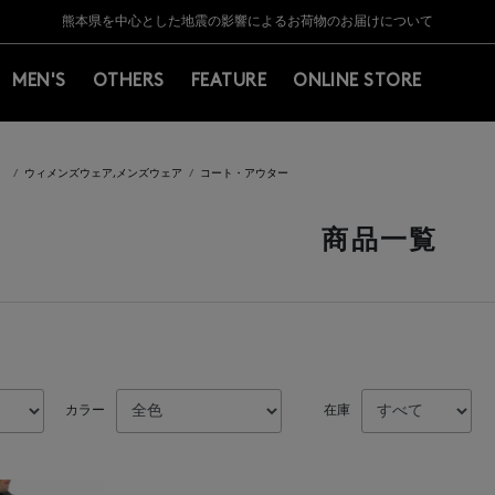
Y BARNEYS＞会員のお客様は11,000円（税込）以上のお買上げで常時送料無
Y BARNEYS＞会員のお客様は11,000円（税込）以上のお買上げで常時送料無
【夏季休業に伴う返品・交換承り一時停止のお知らせ】（2026.8.5）
【夏季休業に伴う返品・交換承り一時停止のお知らせ】（2026.8.5）
熊本県を中心とした地震の影響によるお荷物のお届けについて
【開催中】SUMMER SALEのご案内・ご注意事項
MEN'S
OTHERS
FEATURE
ONLINE STORE
）
ウィメンズウェア,メンズウェア
コート・アウター
商品一覧
カラー
在庫