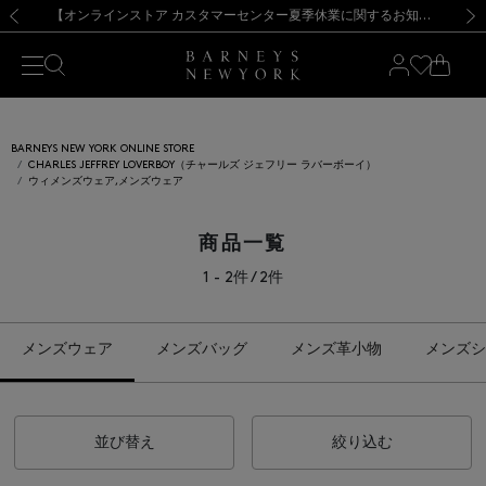
熊本県を中心とした地震の影響によるお荷物のお届けについて
【夏季休業に伴う出荷一時停止のお知らせ】(2026.8.7)
【夏季休業に伴う出荷一時停止のお知らせ】(2026.8.7)
【開催中】SUMMER SALEのご案内・ご注意事項
【オンラインストア カスタマーセンター夏季休業に関するお知らせ】（2026.8.7）
新規登録のお客様も対象！＜MY BARNEYS＞会員のお客様は11,000円（税込）以上のお買上げで常時送料無料！お買い物の際は会員登録を！
【夏季休業に伴う返品・交換承り一時停止のお知らせ】（2026.8.5）
新規登録のお客様も対象！＜MY BARNEYS＞会員のお客様は11,000円（税込）以上のお買上げで常時送料無料！お買い物の際は会員登録を！
前の画像
次の
BARNEYS NEW YORK ONLINE STORE
CHARLES JEFFREY LOVERBOY（チャールズ ジェフリー ラバーボーイ）
ウィメンズウェア,メンズウェア
商品一覧
1 - 2件 / 2件
メンズウェア
メンズバッグ
メンズ革小物
メンズシ
並び替え
絞り込む