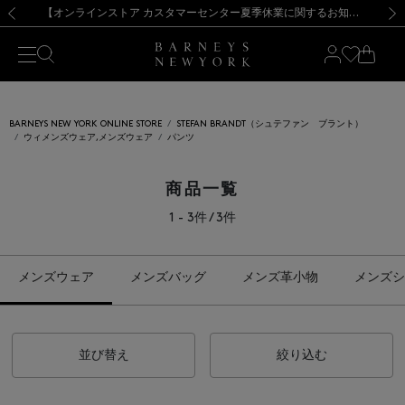
熊本県を中心とした地震の影響によるお荷物のお届けについて
【夏季休業に伴う出荷一時停止のお知らせ】(2026.8.7)
【夏季休業に伴う出荷一時停止のお知らせ】(2026.8.7)
【開催中】SUMMER SALEのご案内・ご注意事項
【オンラインストア カスタマーセンター夏季休業に関するお知らせ】（2026.8.7）
新規登録のお客様も対象！＜MY BARNEYS＞会員のお客様は11,000円（税込）以上のお買上げで常時送料無料！お買い物の際は会員登録を！
【夏季休業に伴う返品・交換承り一時停止のお知らせ】（2026.8.5）
新規登録のお客様も対象！＜MY BARNEYS＞会員のお客様は11,000円（税込）以上のお買上げで常時送料無料！お買い物の際は会員登録を！
前の画像
次の
BARNEYS NEW YORK ONLINE STORE
STEFAN BRANDT（シュテファン ブラント）
ウィメンズウェア,メンズウェア
パンツ
商品一覧
1 - 3件 / 3件
メンズウェア
メンズバッグ
メンズ革小物
メンズシ
並び替え
絞り込む