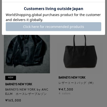
RECOMMEND
BARNEYS NEW YORK
NEW
レザートートバッグ（M）
BARNEYS NEW YORK
¥47,300
BARNEYS NEW YORK by ANC
4
colors
ELLM ホースレザーブルゾン
¥165,000