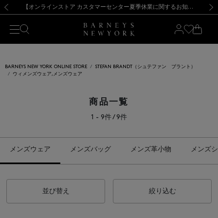
熊本県を中心とした地震の影響によるお荷物のお届けについて
【夏季休業に伴う出荷一時停止のお知らせ】(2026.8.7)
【夏季休業に伴う出荷一時停止のお知らせ】(2026.8.7)
【開催中】SUMMER SALEのご案内・ご注意事項
【オンラインストア カスタマーセンター夏季休業に関するお知らせ】（2026.8.7）
新規登録のお客様も対象！＜MY BARNEYS＞会員のお客様は11,000円（税込）以上のお買上げで常時送料無料！お買い物の際は会員登録を！
【夏季休業に伴う返品・交換承り一時停止のお知らせ】（2026.8.5）
新規登録のお客様も対象！＜MY BARNEYS＞会員のお客様は11,000円（税込）以上のお買上げで常時送料無料！お買い物の際は会員登録を！
前の画像
次の
BARNEYS NEW YORK ONLINE STORE
STEFAN BRANDT（シュテファン ブラント）
ウィメンズウェア,メンズウェア
商品一覧
1 - 9件 / 9件
メンズウェア
メンズバッグ
メンズ革小物
メンズシ
並び替え
絞り込む