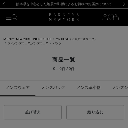
熊本県を中心とした地震の影響によるお荷物のお届けについて
【開催中】SUMMER SALEのご案内・ご注意事項
新規登録のお客様も対象！＜MY BARNEYS＞会員のお客様は11,000円（税込）以上のお買上げで常時送料無料！お買い物の際は会員登録を！
【夏季休業に伴う返品・交換承り一時停止のお知らせ】（2026.8.5）
新規登録のお客様も対象！＜MY BARNEYS＞会員のお客様は11,000円（税込）以上のお買上げで常時送料無料！お買い物の際は会員登録を！
【夏季休業に伴う返品・交換承り一時停止のお知らせ】（2026.8.5）
前の画像
次の
BARNEYS NEW YORK ONLINE STORE
MR.OLIVE（ミスターオリーブ）
ウィメンズウェア,メンズウェア
パンツ
商品一覧
0 - 0件 / 0件
メンズウェア
メンズバッグ
メンズ革小物
メンズシ
並び替え
絞り込む