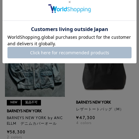
BARNEYS NEW YORK
BARNEYS NEW YORK
BARNEYS NEW YORK by ANC
ロゴ入りPVC保冷トートバッ
ELLM ホースレザーブルゾン
グ／ドット柄
¥165,000
¥6,600
BARNEYS NEW YORK
NEW
返品不可
レザートートバッグ（M）
BARNEYS NEW YORK
¥47,300
BARNEYS NEW YORK by ANC
4
colors
ELLM デニムカバーオール
¥58,300
2
colors