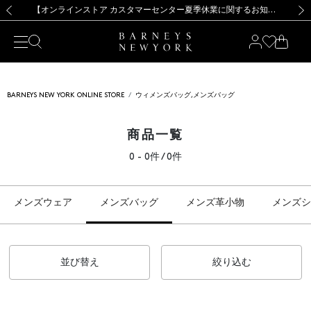
熊本県を中心とした地震の影響によるお荷物のお届けについて
【夏季休業に伴う出荷一時停止のお知らせ】(2026.8.7)
【夏季休業に伴う出荷一時停止のお知らせ】(2026.8.7)
【開催中】SUMMER SALEのご案内・ご注意事項
【オンラインストア カスタマーセンター夏季休業に関するお知らせ】（2026.8.7）
新規登録のお客様も対象！＜MY BARNEYS＞会員のお客様は11,000円（税込）以上のお買上げで常時送料無料！お買い物の際は会員登録を！
【夏季休業に伴う返品・交換承り一時停止のお知らせ】（2026.8.5）
新規登録のお客様も対象！＜MY BARNEYS＞会員のお客様は11,000円（税込）以上のお買上げで常時送料無料！お買い物の際は会員登録を！
前の画像
次の
BARNEYS NEW YORK ONLINE STORE
ウィメンズバッグ,メンズバッグ
商品一覧
0 - 0件 / 0件
メンズウェア
メンズバッグ
メンズ革小物
メンズシ
並び替え
絞り込む