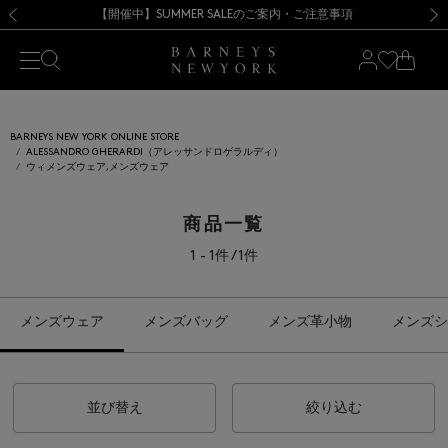
熊本県を中心とした地震の影響によるお荷物のお届けについて
【開催中】SUMMER SALEのご案内・ご注意事項
新規登録のお客様も対象！＜MY BARNEYS＞会員のお客様は11,000円（税込）以上のお買上げで常時送料無料！お買い物の際は会員登録を！
【夏季休業に伴う返品・交換承り一時停止のお知らせ】（2026.8.5）
新規登録のお客様も対象！＜MY BARNEYS＞会員のお客様は11,000円（税込）以上のお買上げで常時送料無料！お買い物の際は会員登録を！
【夏季休業に伴う返品・交換承り一時停止のお知らせ】（2026.8.5）
前の画像
次の
BARNEYS NEW YORK ONLINE STORE
ALESSANDRO GHERARDI（アレッサンドロゲラルディ）
ウィメンズウェア,メンズウェア
商品一覧
1 - 1件 / 1件
メンズウェア
メンズバッグ
メンズ革小物
メンズシ
並び替え
絞り込む