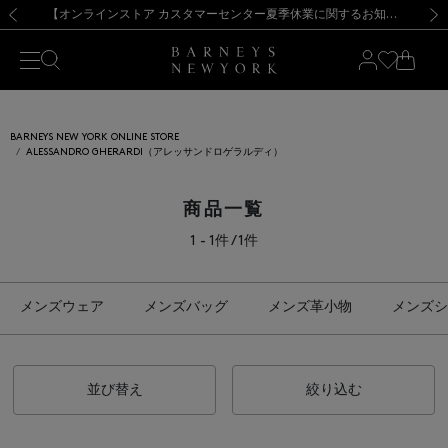
熊本県を中心とした地震の影響によるお荷物のお届けについて
【夏季休業に伴う出荷一時停止のお知らせ】(2026.8.7)
【夏季休業に伴う出荷一時停止のお知らせ】(2026.8.7)
【開催中】SUMMER SALEのご案内・ご注意事項
【オンラインストア カスタマーセンター夏季休業に関するお知らせ】（2026.8.7）
新規登録のお客様も対象！＜MY BARNEYS＞会員のお客様は11,000円（税込）以上のお買上げで常時送料無料！お買い物の際は会員登録を！
【夏季休業に伴う返品・交換承り一時停止のお知らせ】（2026.8.5）
新規登録のお客様も対象！＜MY BARNEYS＞会員のお客様は11,000円（税込）以上のお買上げで常時送料無料！お買い物の際は会員登録を！
前の画像
次の
BARNEYS NEW YORK ONLINE STORE
ALESSANDRO GHERARDI（アレッサンドロゲラルディ）
商品一覧
1 - 1件 / 1件
メンズウェア
メンズバッグ
メンズ革小物
メンズシ
並び替え
絞り込む