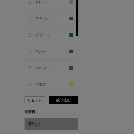
グレー
ANTIPAST
ブラウン
ANYA HINDMARCH
グリーン
ARCS LONDON
ブルー
ARIANNA
パープル
ARIZONA LOVE
イエロー
ARMA
リセット
絞り込む
ピンク
ASAUCE MELER
発売日
レッド
ATELIER AMBOISE
指定なし
オレンジ