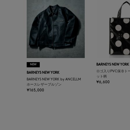
BALENCIAGA
BARBA
BARNEYS NEW YORK
BARNEYS NEWYORK
BEAUTY
NEW
BARNEYS NEW YORK
ロゴ入りPVC保冷ト
BARNEYS NEW YORK
BASERANGE
ット柄
BARNEYS NEW YORK by ANCELLM
¥6,600
ホースレザーブルゾン
¥165,000
BE.ABLE
BEAUTY:BEAST
BEGG X CO