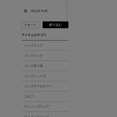
ADLIN HUE
リセット
絞り込む
ADVISORY BOARD
CRYSTALS
アイテムカテゴリ
AESOP
メンズウェア
メンズバッグ
AETA
メンズ革小物
AKIKO OGAWA.
メンズシューズ
メンズアクセサリー
ALBERT THURSTON
ゴルフ
ALESSANDRO
ウィメンズウェア
GHERARDI
ウィメンズバッグ