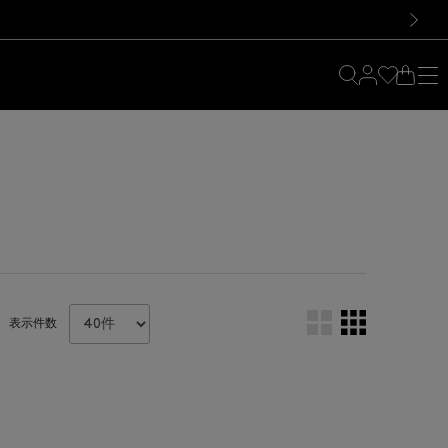
料！お買い物の際は会員登録を！
料！お買い物の際は会員登録を！
）
次の画像
表示件数
。