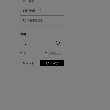
本日発売
ATELIER EDITION
1週間以内発売
シルバー
ATHENA NEW YORK
1か月以内発売
ゴールド
ATHLETICS FTWR
価格
その他
ATTO VANNUCCI
FIRENZE
¥
¥
AURALEE
リセット
絞り込む
AUTRY
BAGUTTA
BAKUNE