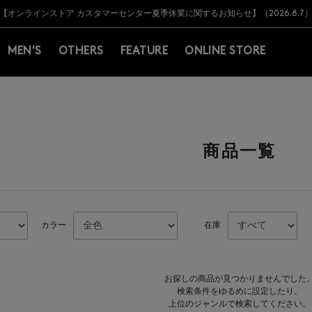
Y BARNEYS＞会員のお客様は11,000円（税込）以上のお買上げで常時送料無
Y BARNEYS＞会員のお客様は11,000円（税込）以上のお買上げで常時送料無
【オンラインストア カスタマーセンター夏季休業に関するお知らせ】（2026.8.7
【夏季休業に伴う返品・交換承り一時停止のお知らせ】（2026.8.5）
熊本県を中心とした地震の影響によるお荷物のお届けについて
【夏季休業に伴う出荷一時停止のお知らせ】(2026.8.7)
【夏季休業に伴う出荷一時停止のお知らせ】(2026.8.7)
【開催中】SUMMER SALEのご案内・ご注意事項
MEN'S
OTHERS
FEATURE
ONLINE STORE
商品一覧
カラー
在庫
お探しの商品が見つかりませんでした
検索条件をゆるめに設定したり、
上位のジャンルで検索してください。