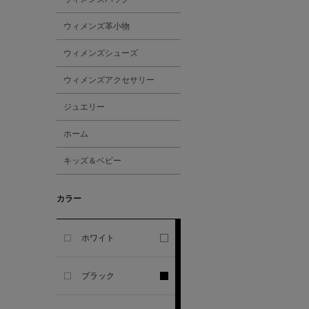
ALL THE WAYS TO SAY
ウィメンズ革小物
ALPO
ウィメンズシューズ
ウィメンズアクセサリー
ALTEA
ジュエリー
AMIRI
ホーム
キッズ＆ベビー
AMOMENTO
カラー
ANCELLM
ANCIENT GREEK
ホワイト
SANDAL
ブラック
ANDERSONS