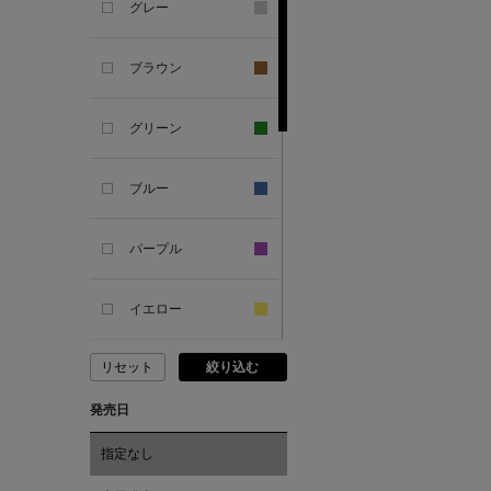
グレー
ANTIPAST
ブラウン
ANYA HINDMARCH
グリーン
ARCS LONDON
ブルー
ARIANNA
パープル
ARIZONA LOVE
イエロー
ARMA
リセット
絞り込む
ピンク
ASAUCE MELER
発売日
レッド
ATELIER AMBOISE
指定なし
オレンジ