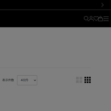
料！お買い物の際は会員登録を！
料！お買い物の際は会員登録を！
）
次の画像
表示件数
。