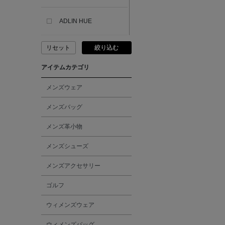
ADLIN HUE
リセット
絞り込む
ADVISORY BOARD
CRYSTALS
アイテムカテゴリ
AESOP
メンズウェア
メンズバッグ
AETA
メンズ革小物
AKIKO OGAWA.
メンズシューズ
メンズアクセサリー
ALBERT THURSTON
ゴルフ
ALESSANDRO
ウィメンズウェア
GHERARDI
ウィメンズバッグ