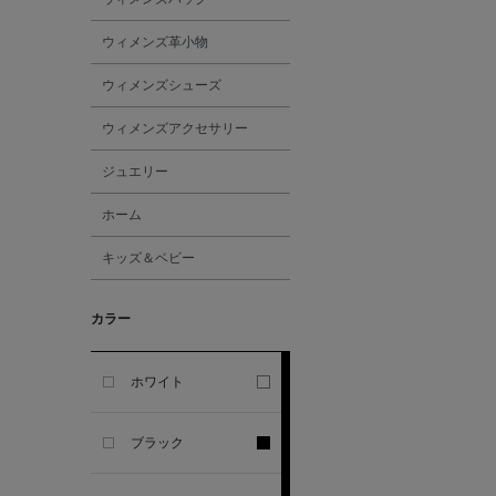
ALL THE WAYS TO SAY
ウィメンズ革小物
ALPO
ウィメンズシューズ
ウィメンズアクセサリー
ALTEA
ジュエリー
AMIRI
ホーム
キッズ＆ベビー
AMOMENTO
カラー
ANCELLM
ANCIENT GREEK
ホワイト
SANDAL
ブラック
ANDERSONS