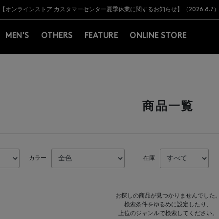
Y BARNEYS＞会員のお客様は11,000円（税込）以上のお買上げで常時送料無
Y BARNEYS＞会員のお客様は11,000円（税込）以上のお買上げで常時送料無
【オンラインストア カスタマーセンター夏季休業に関するお知らせ】（2026.8.7
【夏季休業に伴う返品・交換承り一時停止のお知らせ】（2026.8.5）
熊本県を中心とした地震の影響によるお荷物のお届けについて
【夏季休業に伴う出荷一時停止のお知らせ】(2026.8.7)
【夏季休業に伴う出荷一時停止のお知らせ】(2026.8.7)
【開催中】SUMMER SALEのご案内・ご注意事項
MEN'S
OTHERS
FEATURE
ONLINE STORE
商品一覧
カラー
在庫
お探しの商品が見つかりませんでした
検索条件をゆるめに設定したり、
上位のジャンルで検索してください。