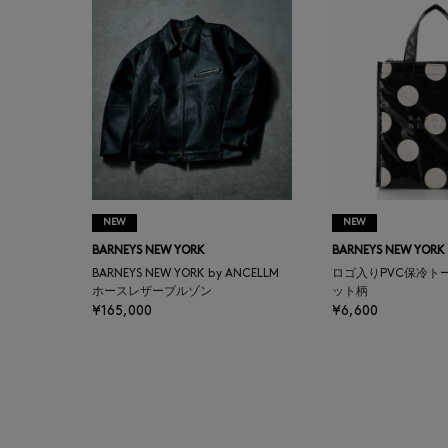
BALENCIAGA
BARBA
BARNEYS NEW YORK
BARNEYS NEWYORK
BEAUTY
NEW
NEW
BARNEYS NEW YORK
BARNEYS NEW YORK
BASERANGE
BARNEYS NEW YORK by ANCELLM
ロゴ入りPVC保冷ト
ホースレザーブルゾン
ット柄
¥165,000
¥6,600
BE.ABLE
BEAUTY:BEAST
BEGG X CO