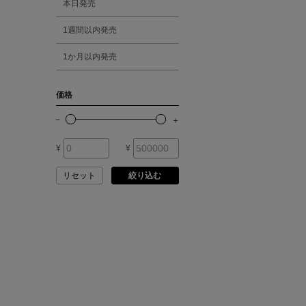
本日発売
ATELIER EDITION
1週間以内発売
シルバー
ATHENA NEW YORK
1か月以内発売
ゴールド
ATHLETICS FTWR
価格
その他
ATTO VANNUCCI
FIRENZE
¥
¥
AURALEE
リセット
絞り込む
AUTRY
BAGUTTA
BAKUNE