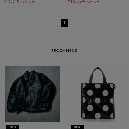
¥13,310
¥16,324
45% OFF
72% OFF
1
RECOMMEND
NEW
NEW