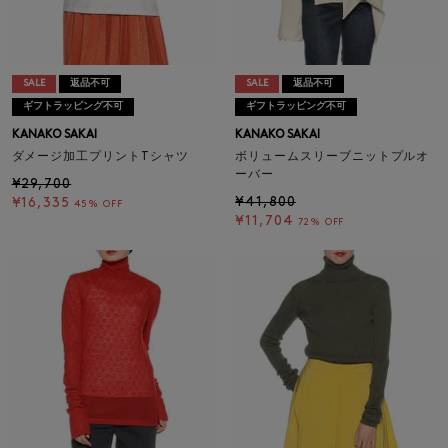
SALE
返品不可
SALE
返品不可
ギフトラッピング不可
ギフトラッピング不可
KANAKO SAKAI
KANAKO SAKAI
ダメージ加工プリントTシャツ
ボリュームスリーブニットプルオ
ーバー
¥29,700
¥41,800
¥16,335
45% OFF
¥11,704
72% OFF