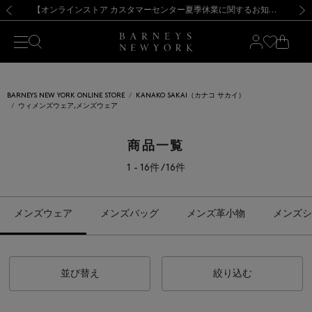
熊本県を中心とした地震の影響によるお荷物のお届けについて
【夏季休業に伴う出荷一時停止のお知らせ】(2026.8.7)
【夏季休業に伴う出荷一時停止のお知らせ】(2026.8.7)
【開催中】SUMMER SALEのご案内・ご注意事項
【オンラインストア カスタマーセンター夏季休業に関するお知らせ】（2026.8.7）
新規登録のお客様も対象！＜MY BARNEYS＞会員のお客様は11,000円（税込）以上のお買上げで常時送料無料！お買い物の際は会員登録を！
【夏季休業に伴う返品・交換承り一時停止のお知らせ】（2026.8.5）
新規登録のお客様も対象！＜MY BARNEYS＞会員のお客様は11,000円（税込）以上のお買上げで常時送料無料！お買い物の際は会員登録を！
前の画像
次の
BARNEYS NEW YORK ONLINE STORE
KANAKO SAKAI（カナコ サカイ）
ウィメンズウェア,メンズウェア
商品一覧
1 - 16件 / 16件
メンズウェア
メンズバッグ
メンズ革小物
メンズシ
並び替え
絞り込む