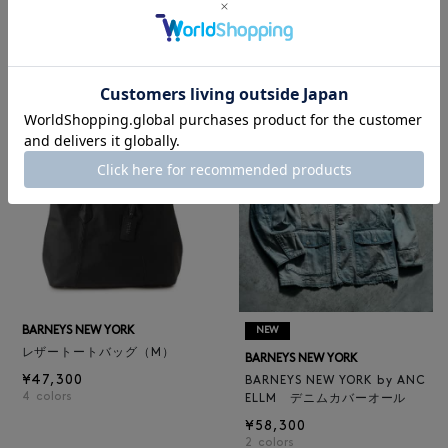
ロゴ入りPVC保冷トートバッ
BARNEYS NEW YORK
グ／ドット柄
BARNEYS NEW YORK by ANC
¥6,600
ELLM ホースレザーブルゾン
¥165,000
BARNEYS NEW YORK
NEW
レザートートバッグ（M）
BARNEYS NEW YORK
¥47,300
BARNEYS NEW YORK by ANC
4
colors
ELLM デニムカバーオール
¥58,300
2
colors