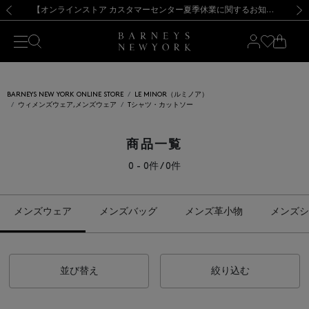
熊本県を中心とした地震の影響によるお荷物のお届けについて
【夏季休業に伴う出荷一時停止のお知らせ】(2026.8.7)
【夏季休業に伴う出荷一時停止のお知らせ】(2026.8.7)
【開催中】SUMMER SALEのご案内・ご注意事項
【オンラインストア カスタマーセンター夏季休業に関するお知らせ】（2026.8.7）
新規登録のお客様も対象！＜MY BARNEYS＞会員のお客様は11,000円（税込）以上のお買上げで常時送料無料！お買い物の際は会員登録を！
【夏季休業に伴う返品・交換承り一時停止のお知らせ】（2026.8.5）
新規登録のお客様も対象！＜MY BARNEYS＞会員のお客様は11,000円（税込）以上のお買上げで常時送料無料！お買い物の際は会員登録を！
前の画像
次の
BARNEYS NEW YORK ONLINE STORE
LE MINOR（ルミノア）
ウィメンズウェア,メンズウェア
Tシャツ・カットソー
商品一覧
0 - 0件 / 0件
メンズウェア
メンズバッグ
メンズ革小物
メンズシ
並び替え
絞り込む