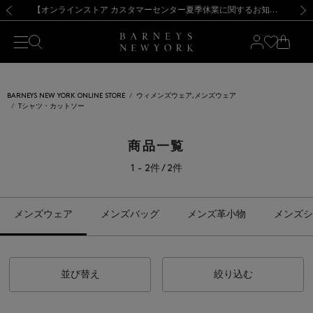
熊本県を中心とした地震の影響によるお荷物のお届けについて
【夏季休業に伴う出荷一時停止のお知らせ】(2026.8.7)
【夏季休業に伴う出荷一時停止のお知らせ】(2026.8.7)
【開催中】SUMMER SALEのご案内・ご注意事項
【オンラインストア カスタマーセンター夏季休業に関するお知らせ】（2026.8.7）
新規登録のお客様も対象！＜MY BARNEYS＞会員のお客様は11,000円（税込）以上のお買上げで常時送料無料！お買い物の際は会員登録を！
【夏季休業に伴う返品・交換承り一時停止のお知らせ】（2026.8.5）
新規登録のお客様も対象！＜MY BARNEYS＞会員のお客様は11,000円（税込）以上のお買上げで常時送料無料！お買い物の際は会員登録を！
前の画像
次の
BARNEYS NEW YORK ONLINE STORE
ウィメンズウェア,メンズウェア
Tシャツ・カットソー
商品一覧
1 - 2件 / 2件
メンズウェア
メンズバッグ
メンズ革小物
メンズシ
並び替え
絞り込む