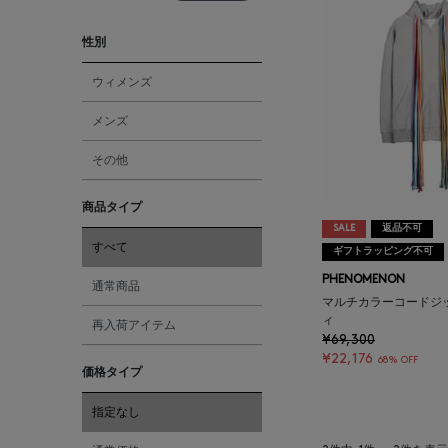
性別
ウィメンズ
メンズ
その他
商品タイプ
SALE
返品不可
すべて
ギフトラッピング不可
PHENOMENON
通常商品
マルチカラーコードジ
ィ
再入荷アイテム
¥69,300
¥22,176
68% OFF
価格タイプ
指定なし