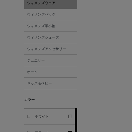
ウィメンズウェア
GHERARDI
ウィメンズバッグ
ALL THE WAYS TO SAY
ウィメンズ革小物
ALPO
ウィメンズシューズ
ウィメンズアクセサリー
ALTEA
ジュエリー
AMIRI
ホーム
キッズ＆ベビー
AMOMENTO
カラー
ANCELLM
ANCIENT GREEK
ホワイト
SANDAL