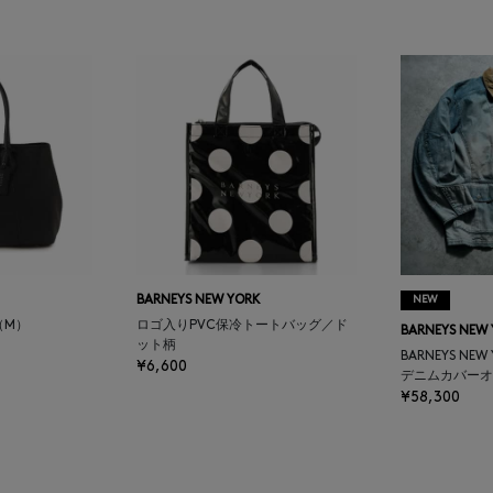
BARNEYS NEW YORK
NEW
（M）
ロゴ入りPVC保冷トートバッグ／ド
BARNEYS NEW
ット柄
BARNEYS NEW
¥6,600
デニムカバーオ
¥58,300