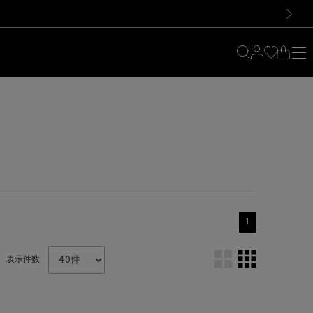
料！お買い物の際は会員登録を！
料！お買い物の際は会員登録を！
）
次の画像
1
表示件数