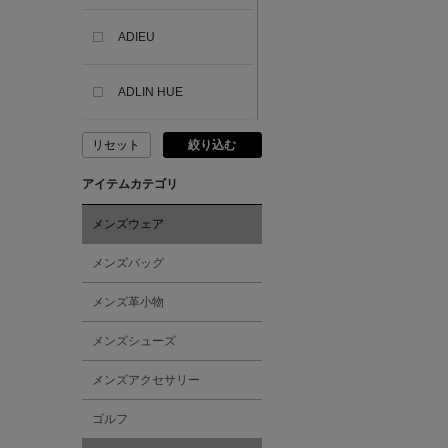
ADIEU
ADLIN HUE
リセット
絞り込む
ADVISORY BOARD
CRYSTALS
アイテムカテゴリ
AESOP
メンズウェア
メンズバッグ
AETA
メンズ革小物
AKIKO OGAWA.
メンズシューズ
メンズアクセサリー
ALBERT THURSTON
ゴルフ
ALESSANDRO