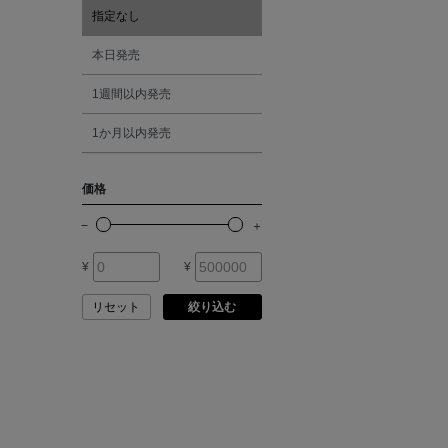
ATELIER AMBOISE
指定なし
オレンジ
本日発売
ATELIER EDITION
1週間以内発売
シルバー
ATHENA NEW YORK
1か月以内発売
ゴールド
ATHLETICS FTWR
価格
その他
ATTO VANNUCCI
FIRENZE
¥
¥
AURALEE
リセット
絞り込む
AUTRY
BAGUTTA