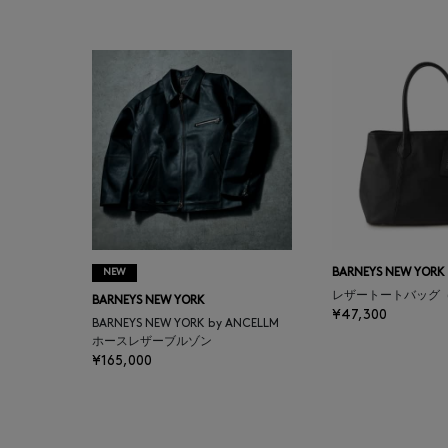
BAKUNE
BALENCIAGA
BARBA
BARNEYS NEW YORK
BARNEYS NEWYORK
BEAUTY
NEW
BARNEYS NEW YORK
レザートートバッグ
BARNEYS NEW YORK
BASERANGE
¥47,300
BARNEYS NEW YORK by ANCELLM
ホースレザーブルゾン
¥165,000
BE.ABLE
BEAUTY:BEAST