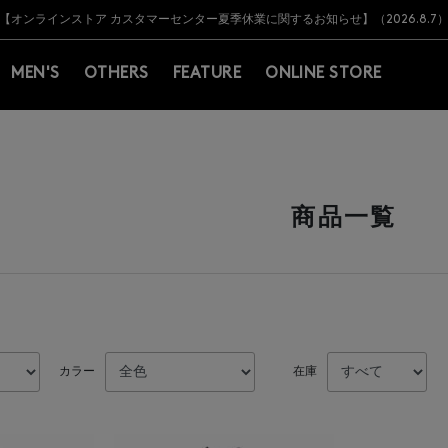
Y BARNEYS＞会員のお客様は11,000円（税込）以上のお買上げで常時送料無
Y BARNEYS＞会員のお客様は11,000円（税込）以上のお買上げで常時送料無
【オンラインストア カスタマーセンター夏季休業に関するお知らせ】（2026.8.7
【夏季休業に伴う返品・交換承り一時停止のお知らせ】（2026.8.5）
熊本県を中心とした地震の影響によるお荷物のお届けについて
【夏季休業に伴う出荷一時停止のお知らせ】(2026.8.7)
【夏季休業に伴う出荷一時停止のお知らせ】(2026.8.7)
【開催中】SUMMER SALEのご案内・ご注意事項
MEN'S
OTHERS
FEATURE
ONLINE STORE
商品一覧
カラー
在庫