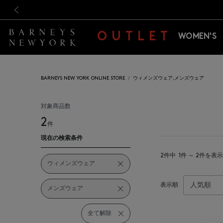
新規登録のお客様も対象！＜M
新規登録のお客様も対象！＜M
前の画像
OUTLET
WOMEN'S
BARNEYS NEW YORK ONLINE STORE
ウィメンズウェア,メンズウェア
対象商品数
2
件
現在の検索条件
2件中
1件 ～ 2件を表示
ウィメンズウェア
表示順
メンズウェア
全て解除