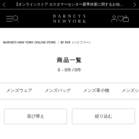
熊本県を中心とした地震の影響によるお荷物のお届けについて
【夏季休業に伴う出荷一時停止のお知らせ】(2026.8.7)
【夏季休業に伴う出荷一時停止のお知らせ】(2026.8.7)
【開催中】SUMMER SALEのご案内・ご注意事項
【オンラインストア カスタマーセンター夏季休業に関するお知らせ】（2026.8.7）
新規登録のお客様も対象！＜MY BARNEYS＞会員のお客様は11,000円（税込）以上のお買上げで常時送料無料！お買い物の際は会員登録を！
【夏季休業に伴う返品・交換承り一時停止のお知らせ】（2026.8.5）
新規登録のお客様も対象！＜MY BARNEYS＞会員のお客様は11,000円（税込）以上のお買上げで常時送料無料！お買い物の際は会員登録を！
前の画像
次の
BARNEYS NEW YORK ONLINE STORE
BY FAR（バイファー）
商品一覧
0 - 0件 / 0件
メンズウェア
メンズバッグ
メンズ革小物
メンズシ
並び替え
絞り込む