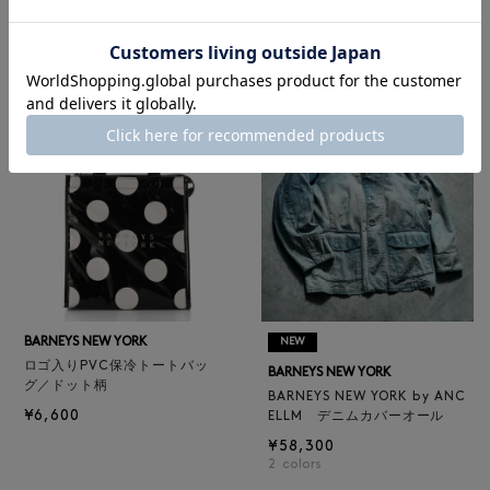
BARNEYS NEW YORK
¥47,300
BARNEYS NEW YORK by ANC
4
colors
ELLM ホースレザーブルゾン
¥165,000
BARNEYS NEW YORK
NEW
ロゴ入りPVC保冷トートバッ
BARNEYS NEW YORK
グ／ドット柄
BARNEYS NEW YORK by ANC
¥6,600
ELLM デニムカバーオール
¥58,300
2
colors