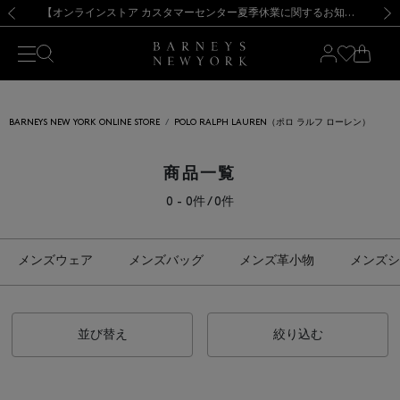
熊本県を中心とした地震の影響によるお荷物のお届けについて
【夏季休業に伴う出荷一時停止のお知らせ】(2026.8.7)
【夏季休業に伴う出荷一時停止のお知らせ】(2026.8.7)
【開催中】SUMMER SALEのご案内・ご注意事項
【オンラインストア カスタマーセンター夏季休業に関するお知らせ】（2026.8.7）
新規登録のお客様も対象！＜MY BARNEYS＞会員のお客様は11,000円（税込）以上のお買上げで常時送料無料！お買い物の際は会員登録を！
【夏季休業に伴う返品・交換承り一時停止のお知らせ】（2026.8.5）
新規登録のお客様も対象！＜MY BARNEYS＞会員のお客様は11,000円（税込）以上のお買上げで常時送料無料！お買い物の際は会員登録を！
前の画像
次の
BARNEYS NEW YORK ONLINE STORE
POLO RALPH LAUREN（ポロ ラルフ ローレン）
商品一覧
0 - 0件 / 0件
メンズウェア
メンズバッグ
メンズ革小物
メンズシ
並び替え
絞り込む