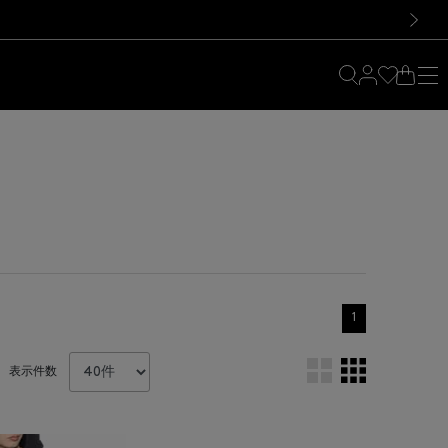
料！お買い物の際は会員登録を！
料！お買い物の際は会員登録を！
）
次の画像
1
表示件数