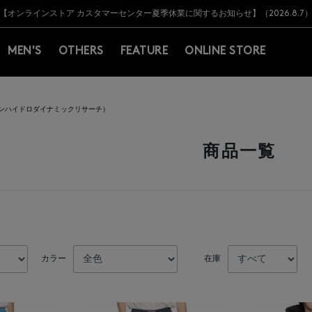
Y BARNEYS＞会員のお客様は11,000円（税込）以上のお買上げで常時送料無
Y BARNEYS＞会員のお客様は11,000円（税込）以上のお買上げで常時送料無
【オンラインストア カスタマーセンター夏季休業に関するお知らせ】（2026.8.7
【夏季休業に伴う返品・交換承り一時停止のお知らせ】（2026.8.5）
熊本県を中心とした地震の影響によるお荷物のお届けについて
【夏季休業に伴う出荷一時停止のお知らせ】(2026.8.7)
【夏季休業に伴う出荷一時停止のお知らせ】(2026.8.7)
【開催中】SUMMER SALEのご案内・ご注意事項
MEN'S
OTHERS
FEATURE
ONLINE STORE
ウエスタンハイドロダイナミックリサーチ）
商品一覧
カラー
在庫