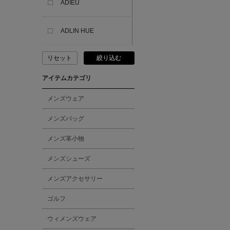
ADIEU
ADLIN HUE
リセット
絞り込む
ADVISORY BOARD
CRYSTALS
アイテムカテゴリ
AESOP
メンズウェア
メンズバッグ
AETA
メンズ革小物
AKIKO OGAWA.
メンズシューズ
メンズアクセサリー
ALBERT THURSTON
ゴルフ
ALESSANDRO
ウィメンズウェア
GHERARDI