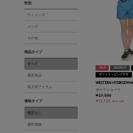
性別
ウィメンズ
メンズ
その他
商品タイプ
すべて
SALE
SOLDOUT
ギフトラッピング不可
通常商品
WESTERN HYDRODYNA
再入荷アイテム
ボードショーツ
¥27,500
価格タイプ
¥15,125
45% OFF
指定なし
通常価格