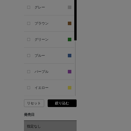
グレー
ANTIPAST
ブラウン
ANYA HINDMARCH
グリーン
ARCS LONDON
ブルー
ARIANNA
パープル
ARIZONA LOVE
イエロー
ARMA
リセット
絞り込む
ピンク
ASAUCE MELER
発売日
レッド
ATELIER AMBOISE
指定なし