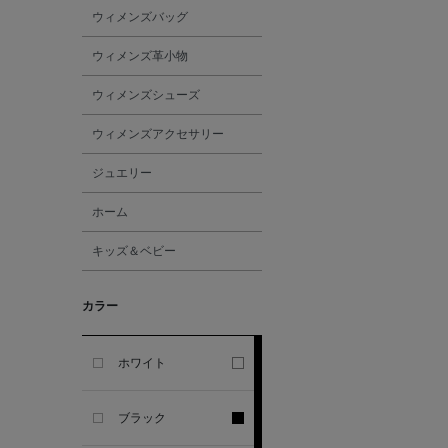
ウィメンズバッグ
ALL THE WAYS TO SAY
ウィメンズ革小物
ALPO
ウィメンズシューズ
ウィメンズアクセサリー
ALTEA
ジュエリー
AMIRI
ホーム
キッズ＆ベビー
AMOMENTO
カラー
ANCELLM
ANCIENT GREEK
ホワイト
SANDAL
ブラック
ANDERSONS