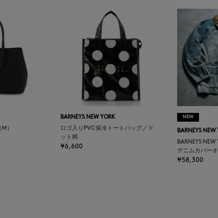
BARNEYS NEW YORK
NEW
（M）
ロゴ入りPVC保冷トートバッグ／ド
BARNEYS NEW
ット柄
BARNEYS NEW
¥6,600
デニムカバーオ
¥58,300