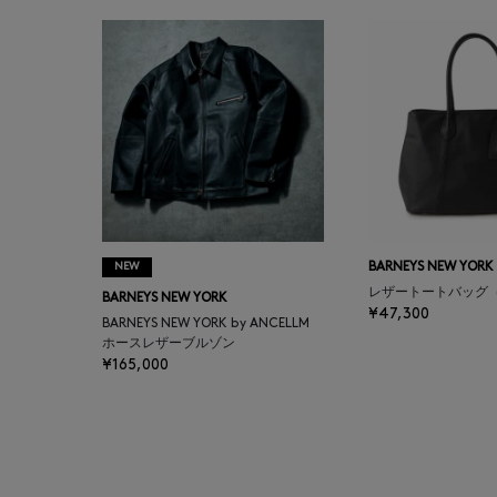
BALENCIAGA
BARBA
BARNEYS NEW YORK
BARNEYS NEWYORK
BEAUTY
NEW
BARNEYS NEW YORK
レザートートバッグ
BARNEYS NEW YORK
BASERANGE
¥47,300
BARNEYS NEW YORK by ANCELLM
ホースレザーブルゾン
¥165,000
BE.ABLE
BEAUTY:BEAST