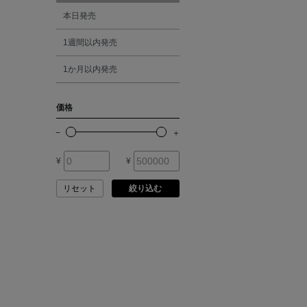
オレンジ
本日発売
ATELIER EDITION
1週間以内発売
シルバー
ATHENA NEW YORK
1か月以内発売
ゴールド
ATHLETICS FTWR
価格
その他
ATTO VANNUCCI
FIRENZE
¥
¥
AURALEE
リセット
絞り込む
AUTRY
BAGUTTA
BAKUNE