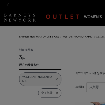
新規登録のお客様も対象！＜M
新規登録のお客様も対象！＜M
前の画像
OUTLET
WOMEN'S
BARNEYS NEW YORK ONLINE STORE
WESTERN HYDRODYNAMIC（
対象商品数
3
件
現在の検索条件
3件中
1件 ～ 3件を表示
WESTERN HYDRODYNA
MIC
表示順
全て解除